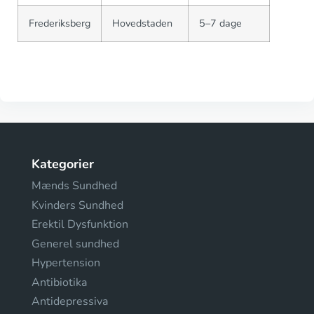
Frederiksberg
Hovedstaden
5–7 dage
Kategorier
Mænds Sundhed
Kvinders Sundhed
Erektil Dysfunktion
Generel sundhed
Hypertension
Antibiotika
Antidepressiva