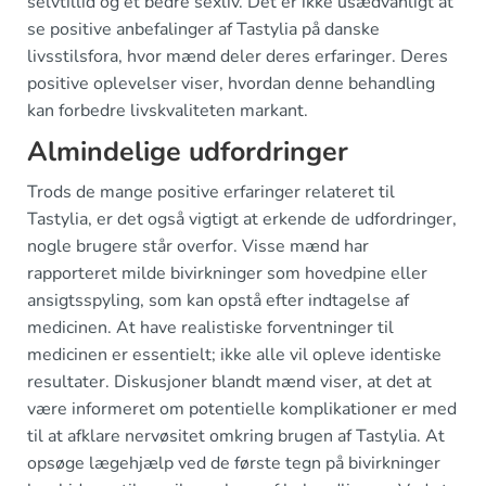
selvtillid og et bedre sexliv. Det er ikke usædvanligt at
se positive anbefalinger af Tastylia på danske
livsstilsfora, hvor mænd deler deres erfaringer. Deres
positive oplevelser viser, hvordan denne behandling
kan forbedre livskvaliteten markant.
Almindelige udfordringer
Trods de mange positive erfaringer relateret til
Tastylia, er det også vigtigt at erkende de udfordringer,
nogle brugere står overfor. Visse mænd har
rapporteret milde bivirkninger som hovedpine eller
ansigtsspyling, som kan opstå efter indtagelse af
medicinen. At have realistiske forventninger til
medicinen er essentielt; ikke alle vil opleve identiske
resultater. Diskusjoner blandt mænd viser, at det at
være informeret om potentielle komplikationer er med
til at afklare nervøsitet omkring brugen af Tastylia. At
opsøge lægehjælp ved de første tegn på bivirkninger