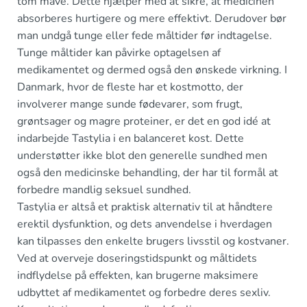
tom mave. Dette hjælper med at sikre, at medicinen
absorberes hurtigere og mere effektivt. Derudover bør
man undgå tunge eller fede måltider før indtagelse.
Tunge måltider kan påvirke optagelsen af
medikamentet og dermed også den ønskede virkning. I
Danmark, hvor de fleste har et kostmotto, der
involverer mange sunde fødevarer, som frugt,
grøntsager og magre proteiner, er det en god idé at
indarbejde Tastylia i en balanceret kost. Dette
understøtter ikke blot den generelle sundhed men
også den medicinske behandling, der har til formål at
forbedre mandlig seksuel sundhed.
Tastylia er altså et praktisk alternativ til at håndtere
erektil dysfunktion, og dets anvendelse i hverdagen
kan tilpasses den enkelte brugers livsstil og kostvaner.
Ved at overveje doseringstidspunkt og måltidets
indflydelse på effekten, kan brugerne maksimere
udbyttet af medikamentet og forbedre deres sexliv.