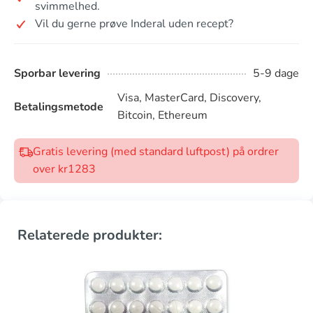
svimmelhed.
Vil du gerne prøve Inderal uden recept?
Sporbar levering
5-9 dage
Visa, MasterCard, Discovery,
Betalingsmetode
Bitcoin, Ethereum
Gratis levering (med standard luftpost) på ordrer
over kr1283
Relaterede produkter: