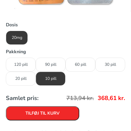
Dosis
20mg
Pakkning
120 pill
90 pill
60 pill
30 pill
20 pill
10 pill
Samlet pris:
713,94
kr.
368,61
kr.
TILFØJ TIL KURV