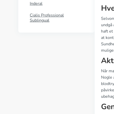
Inderal
Hve
Cialis Professional
Selvom
Sublingual
undgå 
haft et
at kon
Sundhed
mulige
Akt
Når man
Nogle 
blodtry
påvirke
ubehage
Gen