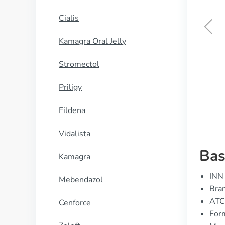
Cialis
Kamagra Oral Jelly
Spedra
Stromectol
KØB NU
Priligy
Fildena
Vidalista
Bas
Kamagra
INN 
Mebendazol
Bran
ATC
Cenforce
For