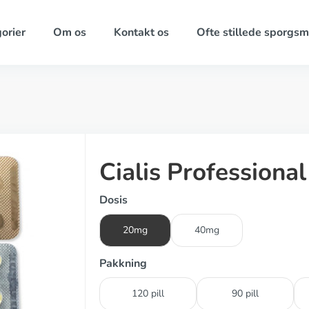
orier
Om os
Kontakt os
Ofte stillede sporgsm
Cialis Professiona
Dosis
20mg
40mg
Pakkning
120 pill
90 pill