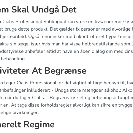
m Skal Undgå Det
 Cialis Professional Sublingual kan være en livsændrende løsn
at bruge dette produkt. Det gælder fx personer med alvorlig
 hjerteanfald. Også mennesker med ukontrolleret hypertension 
takte sin læge, især hvis man har visse helbredstilstande som
sstyrelse anbefaler altid at have en åben dialog om medicinsk
 behandling.
iviteter At Begrænse
 tager Cialis Professional, er det vigtigt at tage hensyn til, hv
anbefalinger inkluderer: - Undgå store mængder alkohol: Alkoh
k, når du tager Cialis. - Begræns kørsel og betjening af tungt
r en. At tage disse forholdsregler alvorligt kan sikre en trygg
lige bivirkninger.
erelt Regime