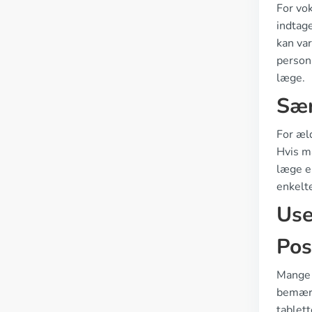
For vo
indtage
kan var
persons
læge.
Sær
For æl
Hvis m
læge er
enkelte
Use
Pos
Mange 
bemærk
tablett