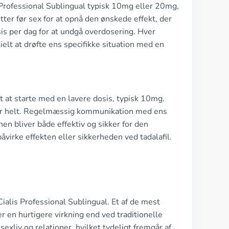
 Professional Sublingual typisk 10mg eller 20mg,
ter før sex for at opnå den ønskede effekt, der
osis per dag for at undgå overdosering. Hver
ielt at drøfte ens specifikke situation med en
 at starte med en lavere dosis, typisk 10mg.
oser helt. Regelmæssig kommunikation med ens
nen bliver både effektiv og sikker for den
åvirke effekten eller sikkerheden ved tadalafil.
alis Professional Sublingual. Et af de mest
en hurtigere virkning end ved traditionelle
exliv og relationer, hvilket tydeligt fremgår af