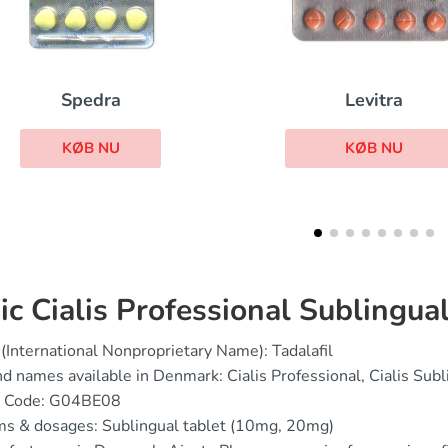
Levitra
Lasix
KØB NU
KØB NU
ic Cialis Professional Sublingua
(International Nonproprietary Name): Tadalafil
d names available in Denmark: Cialis Professional, Cialis Subl
 Code: G04BE08
ms & dosages: Sublingual tablet (10mg, 20mg)