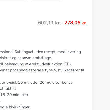
602,11
kr.
278,06
kr.
fessional Sublingual uden recept, med levering
Diskret og anonym emballage.
il behandling af erektil dysfunktion (ED).
et phosphodiesterase type 5, hvilket fører til
l er typisk 10 mg eller 20 mg efter behov.
l tablet.
r 15-20 minutter.
.
ogle bivirkninger.