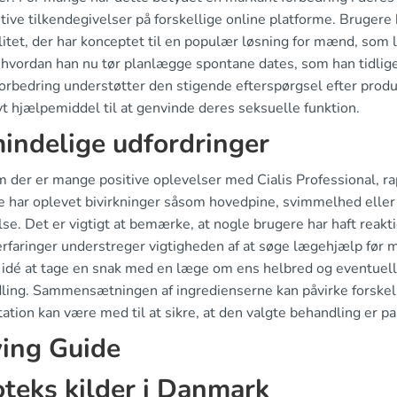
tive tilkendegivelser på forskellige online platforme. Brugere
litet, der har konceptet til en populær løsning for mænd, som l
 hvordan han nu tør planlægge spontane dates, som han tidlige
vsforbedring understøtter den stigende efterspørgsel efter pro
vt hjælpemiddel til at genvinde deres seksuelle funktion.
indelige udfordringer
m der er mange positive oplevelser med Cialis Professional, r
e har oplevet bivirkninger såsom hovedpine, svimmelhed ell
se. Det er vigtigt at bemærke, at nogle brugere har haft reak
erfaringer understreger vigtigheden af at søge lægehjælp før
 idé at tage en snak med en læge om ens helbred og eventuelle
ling. Sammensætningen af ingredienserne kan påvirke forskell
ation kan være med til at sikre, at den valgte behandling er p
ing Guide
teks kilder i Danmark