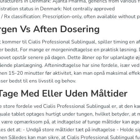
facturers in Denmark: Ajanta Pharma, generics from various 
stration status in Denmark: Not centrally approved
/ Rx classification: Prescription-only, often available without 
gen Vs Aften Dosering
 kommer til Cialis Professional Sublingual, spiller timing en 
r bedst. For mange er morgenindtagelse en praktisk løsning. D
ovet opstår senere på dagen. Dette åbner op for uplanlagte øj
ående planlægning. Aftenindtagelse har sine fordele, især ved
nen 15-20 minutter før aktivitet, kan man opnå maksimal effekt
ser bedst til ens livsstil og behov.
Tage Med Eller Uden Måltider
e store fordele ved Cialis Professional Sublingual er, at den 
uale tablet optages hurtigt under tungen, hvilket betyder, at 
t være opmærksom på, at indtagelse af tunge måltider kan øge 
es det at: - Undgå store måltider tæt på indtagelse - Holde si
en Således kan man sikre, at Cialis Professional Sublingual fu