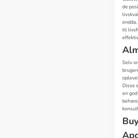
de posi
livskva
endda,
til li
effekti
Alm
Selv o
bruger
oplevel
Disse 
en god
behand
konsult
Buy
Apo