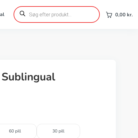
Products
search
al
0,00
kr.
l Sublingual
60 pill
30 pill