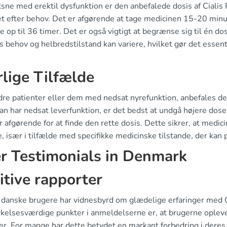
ksne med erektil dysfunktion er den anbefalede dosis af Cialis
t efter behov. Det er afgørende at tage medicinen 15-20 minut
e op til 36 timer. Det er også vigtigt at begrænse sig til én d
 behov og helbredstilstand kan variere, hvilket gør det essent
lige Tilfælde
dre patienter eller dem med nedsat nyrefunktion, anbefales det
an har nedsat leverfunktion, er det bedst at undgå højere d
 afgørende for at finde den rette dosis. Dette sikrer, at medici
, især i tilfælde med specifikke medicinske tilstande, der kan p
r Testimonials in Denmark
itive rapporter
danske brugere har vidnesbyrd om glædelige erfaringer med Ci
elsesværdige punkter i anmeldelserne er, at brugerne oplever 
er. For mange har dette betydet en markant forbedring i deres s