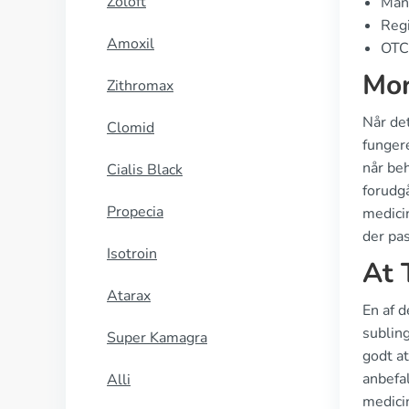
Zoloft
Manu
Regi
Amoxil
OTC 
Mor
Zithromax
Når det
Clomid
fungere
når beh
Cialis Black
forudg
Propecia
medici
der pas
Isotroin
At 
Atarax
En af d
subling
Super Kamagra
godt a
anbefal
Alli
medicin