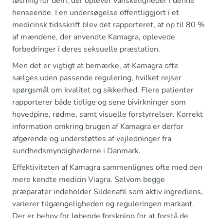
løsning for dem, der oplever vanskeligheder i denne
henseende. I en undersøgelse offentliggjort i et
medicinsk tidsskrift blev det rapporteret, at op til 80 %
af mændene, der anvendte Kamagra, oplevede
forbedringer i deres seksuelle præstation.
Men det er vigtigt at bemærke, at Kamagra ofte
sælges uden passende regulering, hvilket rejser
spørgsmål om kvalitet og sikkerhed. Flere patienter
rapporterer både tidlige og sene bivirkninger som
hovedpine, rødme, samt visuelle forstyrrelser. Korrekt
information omkring brugen af Kamagra er derfor
afgørende og understøttes af vejledninger fra
sundhedsmyndighederne i Danmark.
Effektiviteten af Kamagra sammenlignes ofte med den
mere kendte medicin Viagra. Selvom begge
præparater indeholder Sildenafil som aktiv ingrediens,
varierer tilgængeligheden og reguleringen markant.
Der er behov for løbende forskning for at forstå de