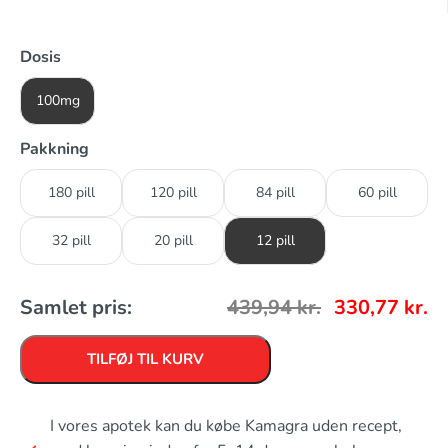
Dosis
100mg
Pakkning
180 pill
120 pill
84 pill
60 pill
32 pill
20 pill
12 pill
Samlet pris:
439,94
kr.
330,77
kr.
TILFØJ TIL KURV
I vores apotek kan du købe Kamagra uden recept,