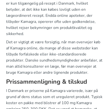
er kun tilgængelig på recept i Danmark, hvilket
betyder, at det ikke kan købes lovligt uden en
lægeordineret recept. Endda online apoteker, der
tilbyder Kamagra, opererer ofte uden godkendelse,
hvilket rejser bekymringer om produktkvalitet og
sikkerhed.
Det er vigtigt at være forsigtig, når man overvejer køb
af Kamagra online, da mange af disse websteder kan
tilbyde forfalskede eller ikke-standardiserede
produkter. Danske sundhedsmyndigheder anbefaler, at
man altid konsulterer en læge, før man overvejer at
bruge Kamagra eller andre lignende produkter.
Prissammenligning & tilskud
I Danmark er priserne på Kamagra varierede, især på
grund af dens status som et ureguleret produkt. Typisk
koster en pakke med blistrer af 100 mg Kamagra
omkring 250-300 DKK. Det er værd at bemærke, at