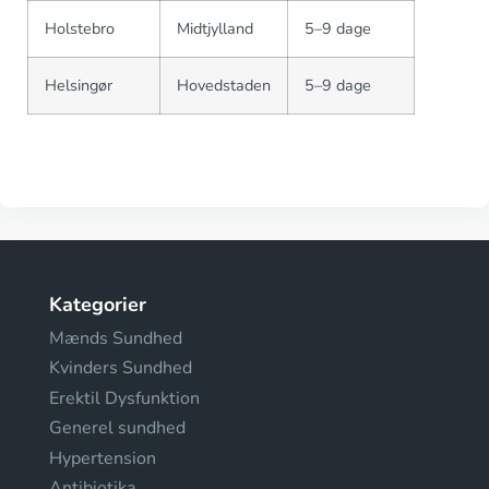
Holstebro
Midtjylland
5–9 dage
Helsingør
Hovedstaden
5–9 dage
Kategorier
Mænds Sundhed
Kvinders Sundhed
Erektil Dysfunktion
Generel sundhed
Hypertension
Antibiotika