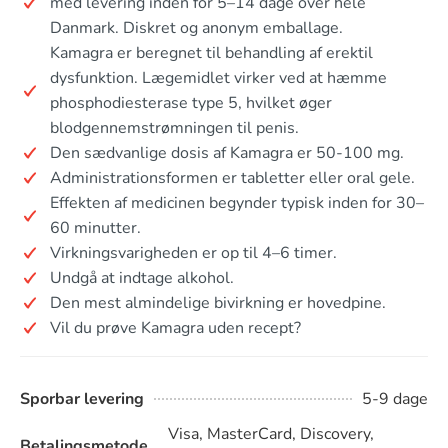
med levering inden for 5–14 dage over hele
Danmark. Diskret og anonym emballage.
Kamagra er beregnet til behandling af erektil
dysfunktion. Lægemidlet virker ved at hæmme
phosphodiesterase type 5, hvilket øger
blodgennemstrømningen til penis.
Den sædvanlige dosis af Kamagra er 50-100 mg.
Administrationsformen er tabletter eller oral gele.
Effekten af medicinen begynder typisk inden for 30–
60 minutter.
Virkningsvarigheden er op til 4–6 timer.
Undgå at indtage alkohol.
Den mest almindelige bivirkning er hovedpine.
Vil du prøve Kamagra uden recept?
Sporbar levering
5-9 dage
Visa, MasterCard, Discovery,
Betalingsmetode