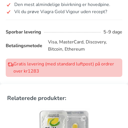
Den mest almindelige bivirkning er hovedpine.
Vil du prøve Viagra Gold Vigour uden recept?
Sporbar levering
5-9 dage
Visa, MasterCard, Discovery,
Betalingsmetode
Bitcoin, Ethereum
Gratis levering (med standard luftpost) på ordrer
over kr1283
Relaterede produkter: