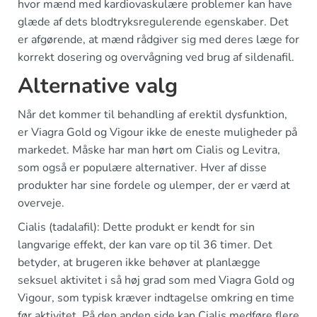
hvor mænd med kardiovaskulære problemer kan have
glæde af dets blodtryksregulerende egenskaber. Det
er afgørende, at mænd rådgiver sig med deres læge for
korrekt dosering og overvågning ved brug af sildenafil.
Alternative valg
Når det kommer til behandling af erektil dysfunktion,
er Viagra Gold og Vigour ikke de eneste muligheder på
markedet. Måske har man hørt om Cialis og Levitra,
som også er populære alternativer. Hver af disse
produkter har sine fordele og ulemper, der er værd at
overveje.
Cialis (tadalafil): Dette produkt er kendt for sin
langvarige effekt, der kan vare op til 36 timer. Det
betyder, at brugeren ikke behøver at planlægge
seksuel aktivitet i så høj grad som med Viagra Gold og
Vigour, som typisk kræver indtagelse omkring en time
før aktivitet. På den anden side kan Cialis medføre flere