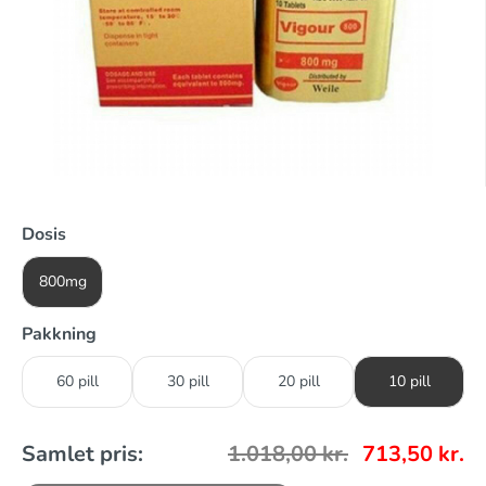
Dosis
800mg
Pakkning
60 pill
30 pill
20 pill
10 pill
Samlet pris:
1.018,00
kr.
713,50
kr.