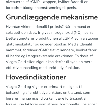
niveauerne af cGMP i kroppen, hvilket fører til en
forbedret blodgennemstrømning til penis.
Grundlæggende mekanisme
Hvordan virker sildenafil i praksis? Når en mand er
seksuelt ophidset, frigives nitrogenoxid (NO) i penis.
Dette stimulerer produktionen af cGMP, som afslapper
glatt muskulatur og udvider blodkar. Med sildenafil
hæmmet, forbliver cGMP aktivt længere, hvilket fører
til bedre og længerevarende erektioner. En dosis af
Viagra Gold eller Vigour kan derfor tilbyde en mere
effektiv behandling mod erektil dysfunktion.
Hovedindikationer
Viagra Gold og Vigour er primært designet til
behandling af erektil dysfunktion, en tilstand, som
berører mange mænd og kan være forårsaget af
forskellige faktorer som stress, hormonelle ubalancer