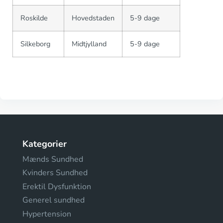
Roskilde
Hovedstaden
5-9 dage
Silkeborg
Midtjylland
5-9 dage
Kategorier
Mænds Sundhed
Kvinders Sundhed
Erektil Dysfunktion
Generel sundhed
Hypertension