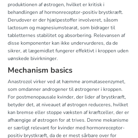
produktionen af østrogen, hvilket er kritisk i
behandlingen af hormonreceptor-positiv brystkræft.
Derudover er der hjælpestoffer involveret, såsom
lactosum og magnesiumstearat, som bidrager til
tabletternes stabilitet og absorbering. Relevansen af
disse komponenter kan ikke undervurderes, da de
sikrer, at lægemidlet fungerer effektivt i kroppen uden
uønskede bivirkninger.
Mechanism basics
Anastrozol virker ved at hæmme aromataseenzymet,
som omdanner androgener til østrogener i kroppen.
For postmenopausale kvinder, der lider af brystkræft,
betyder det, at niveauet af østrogen reduceres, hvilket
kan bremse eller stoppe væksten af kræftceller, der er
afhængige af østrogen for at trives. Denne mekanisme
er særligt relevant for kvinder med hormonreceptor-
positiv brystkræft, da de er mest sårbare over for