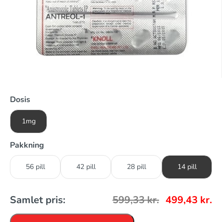
Dosis
1mg
Pakkning
56 pill
42 pill
28 pill
14 pill
Samlet pris:
599,33
kr.
499,43
kr.