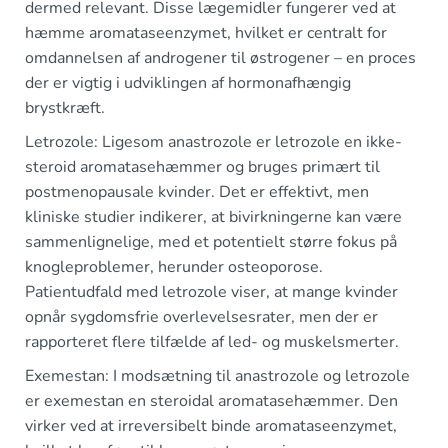
dermed relevant. Disse lægemidler fungerer ved at
hæmme aromataseenzymet, hvilket er centralt for
omdannelsen af androgener til østrogener – en proces
der er vigtig i udviklingen af hormonafhængig
brystkræft.
Letrozole: Ligesom anastrozole er letrozole en ikke-
steroid aromatasehæmmer og bruges primært til
postmenopausale kvinder. Det er effektivt, men
kliniske studier indikerer, at bivirkningerne kan være
sammenlignelige, med et potentielt større fokus på
knogleproblemer, herunder osteoporose.
Patientudfald med letrozole viser, at mange kvinder
opnår sygdomsfrie overlevelsesrater, men der er
rapporteret flere tilfælde af led- og muskelsmerter.
Exemestan: I modsætning til anastrozole og letrozole
er exemestan en steroidal aromatasehæmmer. Den
virker ved at irreversibelt binde aromataseenzymet,