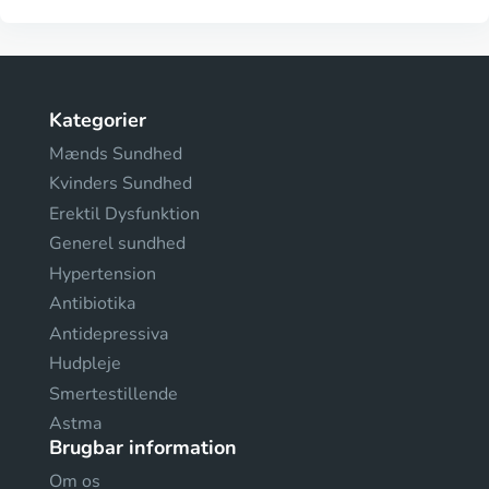
Kategorier
Mænds Sundhed
Kvinders Sundhed
Erektil Dysfunktion
Generel sundhed
Hypertension
Antibiotika
Antidepressiva
Hudpleje
Smertestillende
Astma
Brugbar information
Om os