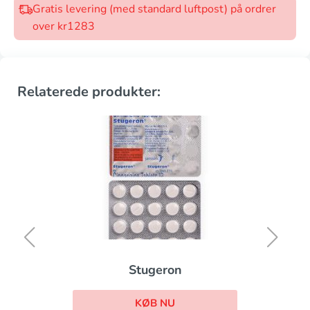
Gratis levering (med standard luftpost) på ordrer
over kr1283
Relaterede produkter:
Stugeron
KØB NU