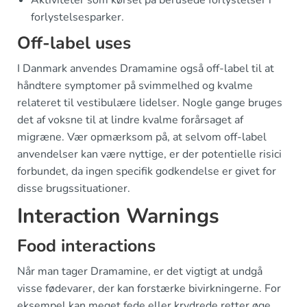
Aktiviteter som kørsel på berusede forlystelser i
forlystelsesparker.
Off-label uses
I Danmark anvendes Dramamine også off-label til at
håndtere symptomer på svimmelhed og kvalme
relateret til vestibulære lidelser. Nogle gange bruges
det af voksne til at lindre kvalme forårsaget af
migræne. Vær opmærksom på, at selvom off-label
anvendelser kan være nyttige, er der potentielle risici
forbundet, da ingen specifik godkendelse er givet for
disse brugssituationer.
Interaction Warnings
Food interactions
Når man tager Dramamine, er det vigtigt at undgå
visse fødevarer, der kan forstærke bivirkningerne. For
eksempel kan meget fede eller krydrede retter øge