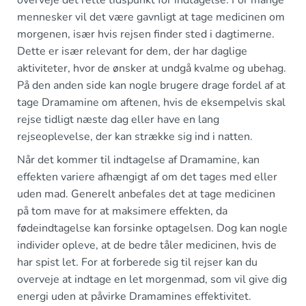
overveje det rette tidspunkt for indtagelse. For mange
mennesker vil det være gavnligt at tage medicinen om
morgenen, især hvis rejsen finder sted i dagtimerne.
Dette er især relevant for dem, der har daglige
aktiviteter, hvor de ønsker at undgå kvalme og ubehag.
På den anden side kan nogle brugere drage fordel af at
tage Dramamine om aftenen, hvis de eksempelvis skal
rejse tidligt næste dag eller have en lang
rejseoplevelse, der kan strække sig ind i natten.
Når det kommer til indtagelse af Dramamine, kan
effekten variere afhængigt af om det tages med eller
uden mad. Generelt anbefales det at tage medicinen
på tom mave for at maksimere effekten, da
fødeindtagelse kan forsinke optagelsen. Dog kan nogle
individer opleve, at de bedre tåler medicinen, hvis de
har spist let. For at forberede sig til rejser kan du
overveje at indtage en let morgenmad, som vil give dig
energi uden at påvirke Dramamines effektivitet.