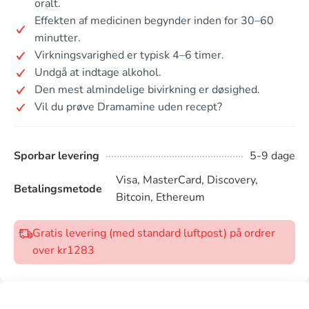
oralt.
Effekten af medicinen begynder inden for 30–60
minutter.
Virkningsvarighed er typisk 4–6 timer.
Undgå at indtage alkohol.
Den mest almindelige bivirkning er døsighed.
Vil du prøve Dramamine uden recept?
Sporbar levering
5-9 dage
Visa, MasterCard, Discovery,
Betalingsmetode
Bitcoin, Ethereum
Gratis levering (med standard luftpost) på ordrer
over kr1283