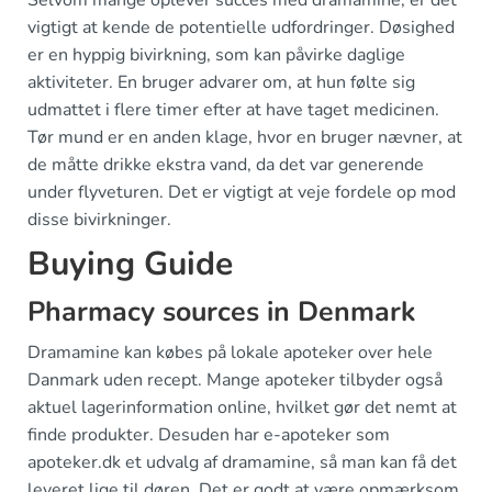
Selvom mange oplever succes med dramamine, er det
vigtigt at kende de potentielle udfordringer. Døsighed
er en hyppig bivirkning, som kan påvirke daglige
aktiviteter. En bruger advarer om, at hun følte sig
udmattet i flere timer efter at have taget medicinen.
Tør mund er en anden klage, hvor en bruger nævner, at
de måtte drikke ekstra vand, da det var generende
under flyveturen. Det er vigtigt at veje fordele op mod
disse bivirkninger.
Buying Guide
Pharmacy sources in Denmark
Dramamine kan købes på lokale apoteker over hele
Danmark uden recept. Mange apoteker tilbyder også
aktuel lagerinformation online, hvilket gør det nemt at
finde produkter. Desuden har e-apoteker som
apoteker.dk et udvalg af dramamine, så man kan få det
leveret lige til døren. Det er godt at være opmærksom