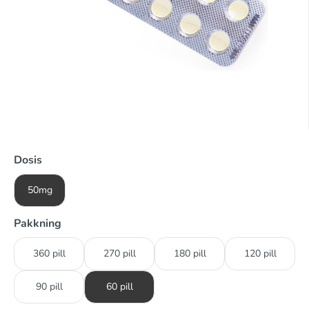
Dosis
50mg
Pakkning
360 pill
270 pill
180 pill
120 pill
90 pill
60 pill