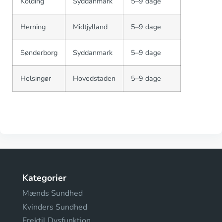
Kolding
Syddanmark
5–9 dage
Herning
Midtjylland
5–9 dage
Sønderborg
Syddanmark
5–9 dage
Helsingør
Hovedstaden
5–9 dage
Kategorier
Mænds Sundhed
Kvinders Sundhed
Erektil Dysfunktion