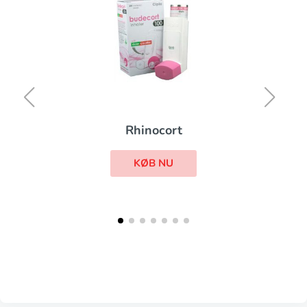
Rhinocort
KØB NU