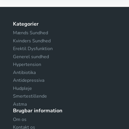
Kategorier
Mænds Sundhed
Kvinders Sundhed
Erektil Dysfunktion
Generel sundhed
Hypertension
Antibiotika
Antidepressiva
Hudpleje
Smertestillende
Astma
Brugbar information
Om os
Kontakt os