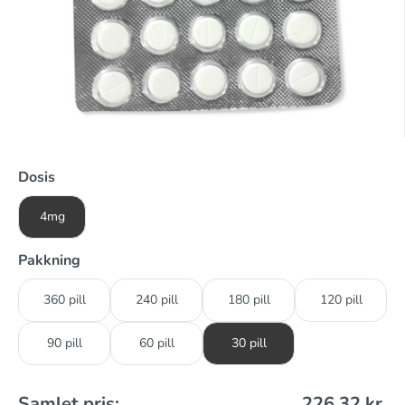
Dosis
4mg
Pakkning
360 pill
240 pill
180 pill
120 pill
90 pill
60 pill
30 pill
Samlet pris:
226,32
kr.