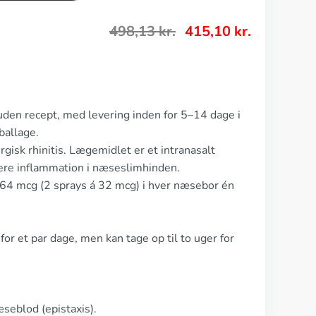
498,13
kr.
415,10
kr.
uden recept, med levering inden for 5–14 dage i
ballage.
rgisk rhinitis. Lægemidlet er et intranasalt
ucere inflammation i næseslimhinden.
 64 mcg (2 sprays á 32 mcg) i hver næsebor én
or et par dage, men kan tage op til to uger for
seblod (epistaxis).