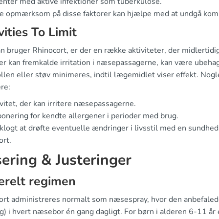
enter med aktive infektioner som tuberkulose.
e opmærksom på disse faktorer kan hjælpe med at undgå komp
vities To Limit
 bruger Rhinocort, er der en række aktiviteter, der midlertidi
er kan fremkalde irritation i næsepassagerne, kan være ubeha
len eller støv minimeres, indtil lægemidlet viser effekt. Nogle
re:
vitet, der kan irritere næsepassagerne.
onering for kendte allergener i perioder med brug.
klogt at drøfte eventuelle ændringer i livsstil med en sundheds
ort.
ering & Justeringer
erelt regimen
ort administreres normalt som næsespray, hvor den anbefalede 
) i hvert næsebor én gang dagligt. For børn i alderen 6-11 år