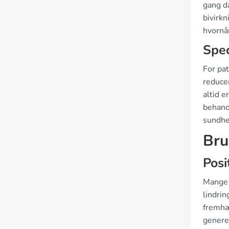
gang da
bivirkn
hvornå
Spec
For pat
reduce
altid e
behand
sundhe
Bru
Posi
Mange 
lindri
fremhæ
generet