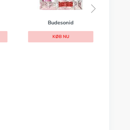
Budesonid
KØB NU