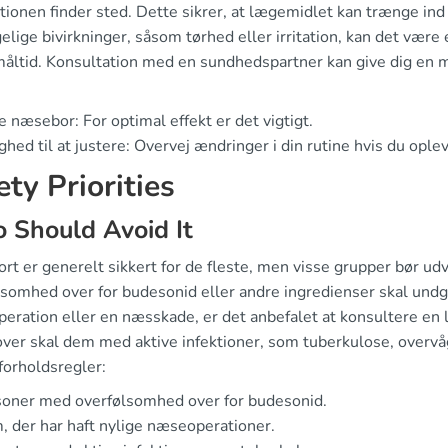
ationen finder sted. Dette sikrer, at lægemidlet kan trænge in
lige bivirkninger, såsom tørhed eller irritation, kan det være
 måltid. Konsultation med en sundhedspartner kan give dig en
 næsebor: For optimal effekt er det vigtigt.
ighed til at justere: Overvej ændringer i din rutine hvis du opl
ety Priorities
 Should Avoid It
rt er generelt sikkert for de fleste, men visse grupper bør u
somhed over for budesonid eller andre ingredienser skal undgå
ration eller en næsskade, er det anbefalet at konsultere en l
ver skal dem med aktive infektioner, som tuberkulose, overvåg
forholdsregler:
soner med overfølsomhed over for budesonid.
 der har haft nylige næseoperationer.