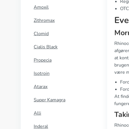
Regi
Amoxil
OTC 
Eve
Zithromax
Morn
Clomid
Rhinoco
Cialis Black
afgøre
at kont
Propecia
brugen 
være m
Isotroin
Ford
Atarax
Ford
At find
Super Kamagra
fungere
Taki
Alli
Rhinoco
Inderal