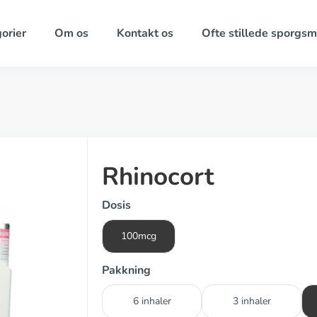
orier
Om os
Kontakt os
Ofte stillede sporgsm
Rhinocort
Dosis
100mcg
Pakkning
6 inhaler
3 inhaler