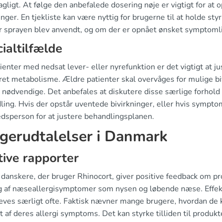
gligt. At følge den anbefalede dosering nøje er vigtigt for at
inger. En tjekliste kan være nyttig for brugerne til at holde st
r sprayen blev anvendt, og om der er opnået ønsket symptomli
ialtilfælde
ienter med nedsat lever- eller nyrefunktion er det vigtigt at 
ret metabolisme. Ældre patienter skal overvåges for mulige bi
r nødvendige. Det anbefales at diskutere disse særlige forhold
ling. Hvis der opstår uventede bivirkninger, eller hvis sympt
dsperson for at justere behandlingsplanen.
gerudtalelser i Danmark
tive rapporter
danskere, der bruger Rhinocort, giver positive feedback om pr
ng af næseallergisymptomer som nysen og løbende næse. Effekt
ves særligt ofte. Faktisk nævner mange brugere, hvordan de k
 af deres allergi symptoms. Det kan styrke tilliden til produkt