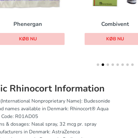
Combivent
Phenergan
KØB NU
KØB NU
ic Rhinocort Information
(International Nonproprietary Name): Budesonide
nd names available in Denmark: Rhinocort® Aqua
 Code: R01AD05
s & dosages: Nasal spray, 32 mcg pr. spray
ufacturers in Denmark: AstraZeneca