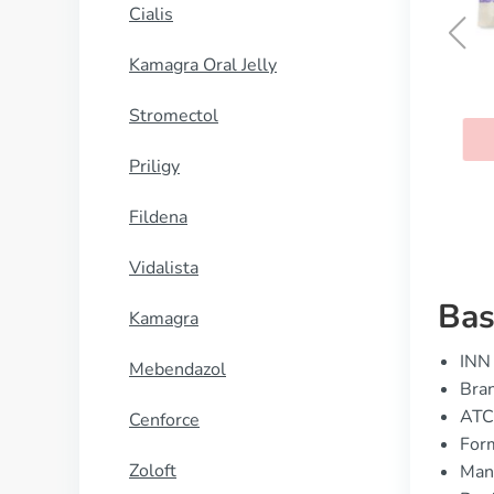
Cialis
Kamagra Oral Jelly
Periactin
Stromectol
KØB NU
Priligy
Fildena
Vidalista
Bas
Kamagra
INN 
Mebendazol
Bra
ATC
Cenforce
Form
Zoloft
Man