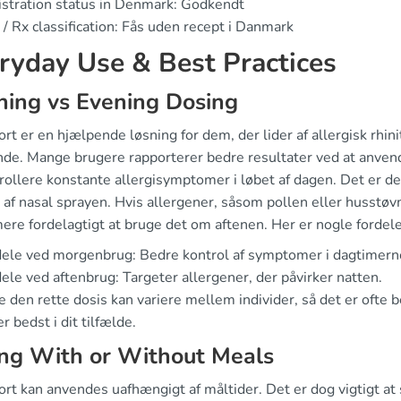
stration status in Denmark: Godkendt
/ Rx classification: Fås uden recept i Danmark
ryday Use & Best Practices
ing vs Evening Dosing
rt er en hjælpende løsning for dem, der lider af allergisk rhin
nde. Mange brugere rapporterer bedre resultater ved at anve
rollere konstante allergisymptomer i løbet af dagen. Det er der
af nasal sprayen. Hvis allergener, såsom pollen eller husstøv
ere fordelagtigt at bruge det om aftenen. Her er nogle fordel
ele ved morgenbrug: Bedre kontrol af symptomer i dagtimern
ele ved aftenbrug: Targeter allergener, der påvirker natten.
e den rette dosis kan variere mellem individer, så det er ofte 
r bedst i dit tilfælde.
ng With or Without Meals
rt kan anvendes uafhængigt af måltider. Det er dog vigtigt at s