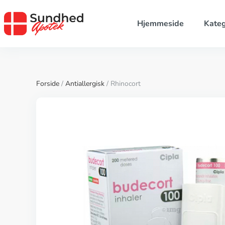
Hjemmeside
Kateg
Forside
/
Antiallergisk
/ Rhinocort