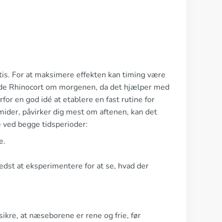
itis. For at maksimere effekten kan timing være
nde Rhinocort om morgenen, da det hjælper med
for en god idé at etablere en fast rutine for
mider, påvirker dig mest om aftenen, kan det
e ved begge tidsperioder:
e.
bedst at eksperimentere for at se, hvad der
ikre, at næseborene er rene og frie, før