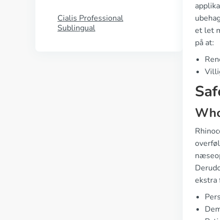
applik
Cialis Professional
ubehage
Sublingual
et let
på at:
Rene
Vill
Saf
Who
Rhinoco
overføl
næseope
Derudo
ekstra 
Per
Dem,