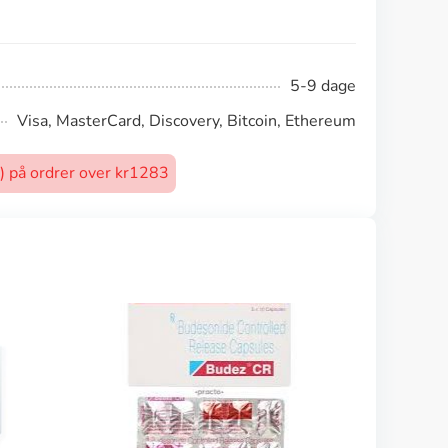
5-9 dage
Visa, MasterCard, Discovery, Bitcoin, Ethereum
t) på ordrer over kr1283