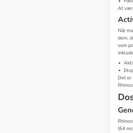
Pati
At vær
Acti
Når man
dem, d
som pol
inklude
Akti
Eksp
Det er 
Rhinoc
Dos
Gen
Rhinoc
(64 mcg