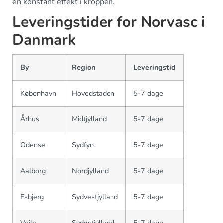
en konstant effekt i kroppen.
Leveringstider for Norvasc i
Danmark
By
Region
Leveringstid
København
Hovedstaden
5-7 dage
Århus
Midtjylland
5-7 dage
Odense
Sydfyn
5-7 dage
Aalborg
Nordjylland
5-7 dage
Esbjerg
Sydvestjylland
5-7 dage
Vejle
Sydøstjylland
5-7 dage