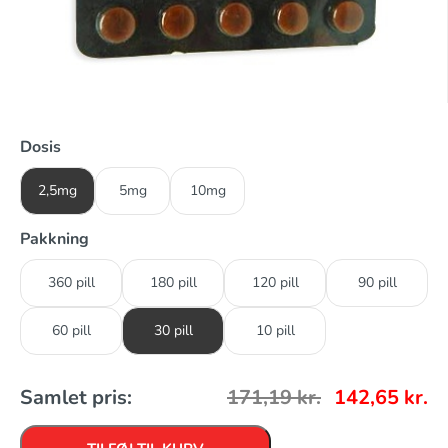
Dosis
2,5mg
5mg
10mg
Pakkning
360 pill
180 pill
120 pill
90 pill
60 pill
30 pill
10 pill
Samlet pris:
171,19
kr.
142,65
kr.