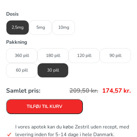
Dosis
2,5mg
5mg
10mg
Pakkning
360 pill
180 pill
120 pill
90 pill
60 pill
30 pill
Samlet pris:
209,50
kr.
174,57
kr.
TILFØJ TIL KURV
I vores apotek kan du købe Zestril uden recept, med
levering inden for 5-14 dage i hele Danmark.