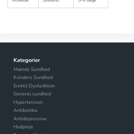
Kategorier
Mænds Sundhed
Kvinders Sundhed
Erektil Dysfunktion
Generel sundhed
Hypertension
Antibiotika
Antidepressiva
Hudpleje