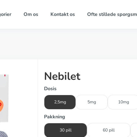
orier
Om os
Kontakt os
Ofte stillede sporgsm
Nebilet
Dosis
2,5mg
5mg
10mg
Pakkning
30 pill
60 pill