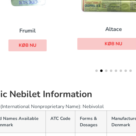
Altace
Frumil
KØB NU
KØB NU
ic Nebilet Information
(International Nonproprietary Name): Nebivolol
d Names Available
ATC Code
Forms &
Manufacture
enmark
Dosages
Denmark