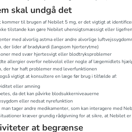
m skal undgå det
 kommer til brugen af Nebilet 5 mg, er det vigtigt at identifi
kke tilstande kan gøre Nebilet uhensigtsmæssigt eller ligefrem
enter med alvorlig astma eller andre alvorlige luftvejssygdo
 der lider af bradykardi (langsom hjerterytme)
oner med svær hjertesvigt eller blodtryksproblemer
te allergier overfor nebivolol eller nogle af lægemidlets hjæl
 der har haft problemer med leverfunktionen
også vigtigt at konsultere en læge før brug i tilfælde af:
iditet eller amning
etes, da det kan påvirke blodsukkerniveauerne
sygdom eller nedsat nyrefunktion
s man tager andre medikamenter, som kan interagere med Neb
ituationer kræver grundig rådgivning for at sikre, at Nebilet e
iviteter at begrænse