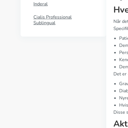
Inderal
Hve
Cialis Professional
Når det
Sublingual
Specifi
Pati
Dem,
Pers
Kend
Dem,
Det er 
Grav
Diab
Nyre
Hvi
Disse s
Akt