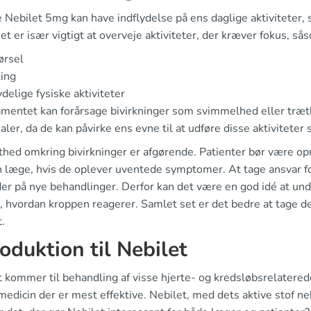
 Nebilet 5mg kan have indflydelse på ens daglige aktiviteter, s
et er især vigtigt at overveje aktiviteter, der kræver fokus, så
ørsel
ing
delige fysiske aktiviteter
mentet kan forårsage bivirkninger som svimmelhed eller træth
aler, da de kan påvirke ens evne til at udføre disse aktiviteter s
thed omkring bivirkninger er afgørende. Patienter bør være o
 læge, hvis de oplever uventede symptomer. At tage ansvar for 
er på nye behandlinger. Derfor kan det være en god idé at un
hvordan kroppen reagerer. Samlet set er det bedre at tage det 
.
roduktion til Nebilet
 kommer til behandling af visse hjerte- og kredsløbsrelaterede
medicin der er mest effektive. Nebilet, med dets aktive stof neb