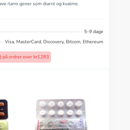
ave-tarm gener som diarré og kvalme.
5-9 dage
Visa, MasterCard, Discovery, Bitcoin, Ethereum
t) på ordrer over kr1283