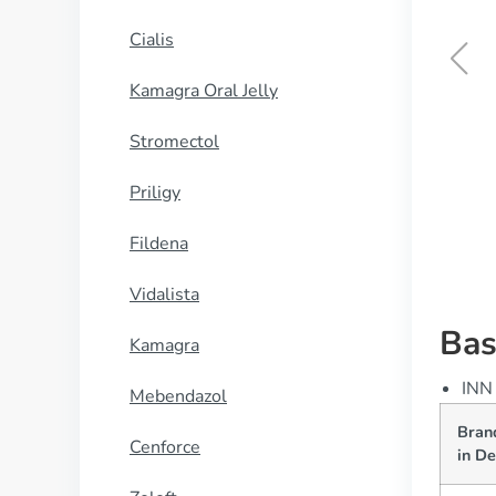
Cialis
Kamagra Oral Jelly
Catapresan
Stromectol
KØB NU
Priligy
Fildena
Vidalista
Bas
Kamagra
INN 
Mebendazol
Bran
Cenforce
in D