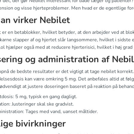
 det, der gør Nebilet interessant for både læger og patienter
ension og visse hjerteproblemer. Men hvad er de egentlige for
an virker Nebilet
 er en betablokker, hvilket betyder, at den arbejder ved at bl
karne slapper af og hjertet slår langsommere, hvilket i sidste e
ol hjælper også med at reducere hjerterisici, hvilket i høj gr
ering og administration af Nebil
opnå de bedste resultater er det vigtigt at tage nebilet korrekt.
elsesdosis kan være omkring 5 mg. Det anbefales altid at føl
ødvendigt at justere doseringen baseret på reaktion på behand
tdosis: 5 mg, typisk en gang dagligt.
ation: Justeringer skal ske gradvist.
nistration: Tages med vand, uanset måltider.
ige bivirkninger