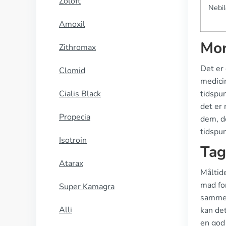
Zoloft
Nebil
Amoxil
Mor
Zithromax
Det er 
Clomid
medicin
Cialis Black
tidspun
det er 
Propecia
dem, d
tidspun
Isotroin
Tag
Atarax
Måltide
mad fo
Super Kamagra
sammen
Alli
kan det
en god 