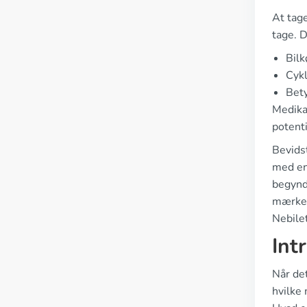
At tage
tage. D
Bilk
Cykl
Bety
Medika
potenti
Bevids
med en
begynd
mærke, 
Nebilet
Int
Når det
hvilke 