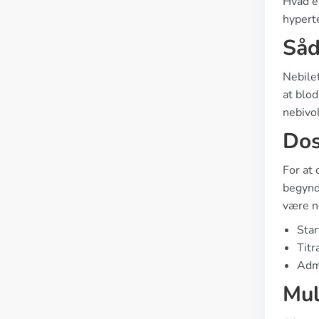
Hvad er
hypert
Såd
Nebilet
at blod
nebivol
Dos
For at 
begynd
være n
Star
Titr
Admi
Mul