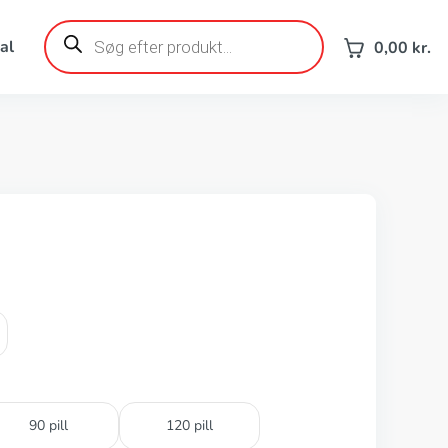
Products
search
al
0,00
kr.
90 pill
120 pill