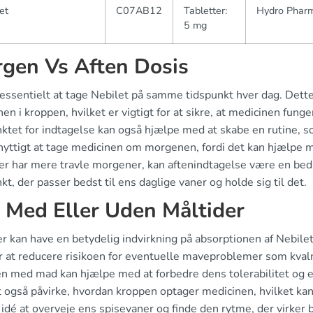
et
C07AB12
Tabletter:
Hydro Phar
5 mg
gen Vs Aften Dosis
essentielt at tage Nebilet på samme tidspunkt hver dag. Dette
en i kroppen, hvilket er vigtigt for at sikre, at medicinen fun
ktet for indtagelse kan også hjælpe med at skabe en rutine, so
nyttigt at tage medicinen om morgenen, fordi det kan hjælpe m
er har mere travle morgener, kan aftenindtagelse være en bedr
kt, der passer bedst til ens daglige vaner og holde sig til det.
 Med Eller Uden Måltider
r kan have en betydelig indvirkning på absorptionen af Nebile
r at reducere risikoen for eventuelle maveproblemer som kvalm
 med mad kan hjælpe med at forbedre dens tolerabilitet og eff
 også påvirke, hvordan kroppen optager medicinen, hvilket kan 
idé at overveje ens spisevaner og finde den rytme, der virker 