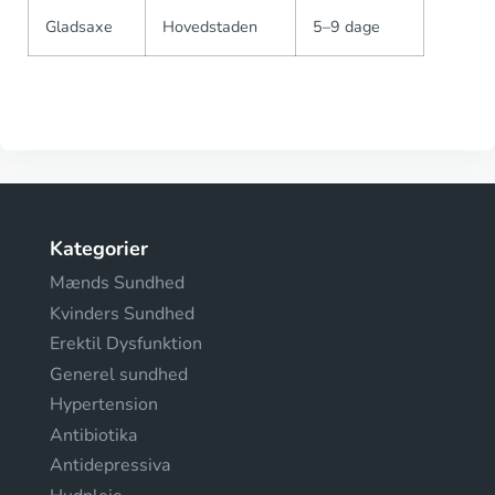
Gladsaxe
Hovedstaden
5–9 dage
Kategorier
Mænds Sundhed
Kvinders Sundhed
Erektil Dysfunktion
Generel sundhed
Hypertension
Antibiotika
Antidepressiva