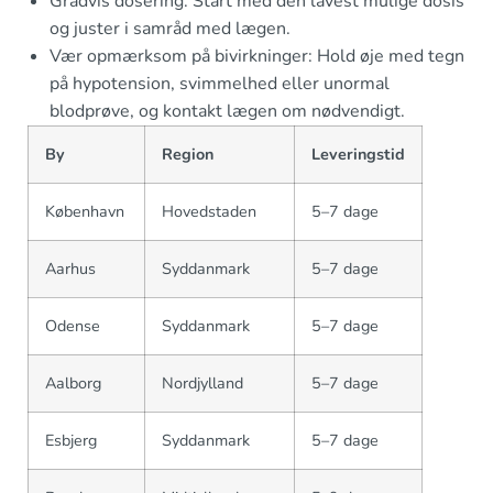
Gradvis dosering: Start med den lavest mulige dosis
og juster i samråd med lægen.
Vær opmærksom på bivirkninger: Hold øje med tegn
på hypotension, svimmelhed eller unormal
blodprøve, og kontakt lægen om nødvendigt.
By
Region
Leveringstid
København
Hovedstaden
5–7 dage
Aarhus
Syddanmark
5–7 dage
Odense
Syddanmark
5–7 dage
Aalborg
Nordjylland
5–7 dage
Esbjerg
Syddanmark
5–7 dage