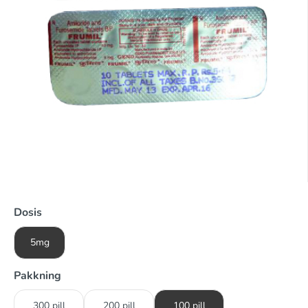
Dosis
5mg
Pakkning
300 pill
200 pill
100 pill