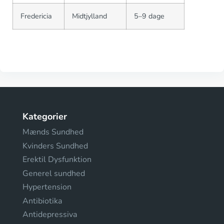
Fredericia
Midtjylland
5–9 dage
Kategorier
Mænds Sundhed
Kvinders Sundhed
Erektil Dysfunktion
Generel sundhed
Hypertension
Antibiotika
Antidepressiva