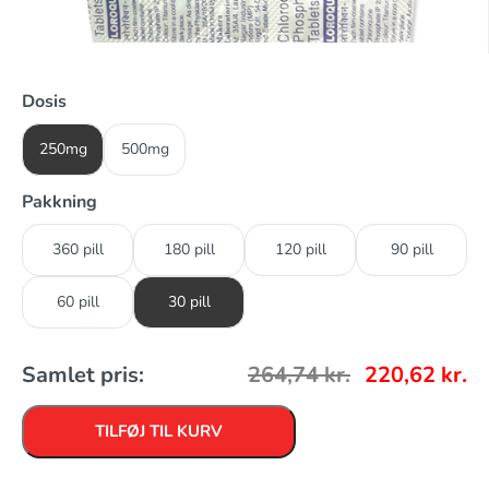
Dosis
250mg
500mg
Pakkning
360 pill
180 pill
120 pill
90 pill
60 pill
30 pill
Samlet pris:
264,74
kr.
220,62
kr.
TILFØJ TIL KURV