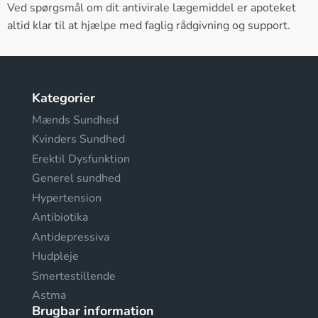
Ved spørgsmål om dit antivirale lægemiddel er apoteket
altid klar til at hjælpe med faglig rådgivning og support.
Kategorier
Mænds Sundhed
Kvinders Sundhed
Erektil Dysfunktion
Generel sundhed
Hypertension
Antibiotika
Antidepressiva
Hudpleje
Smertestillende
Astma
Brugbar information