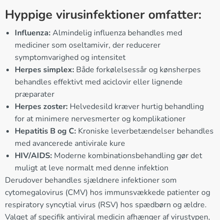
Hyppige virusinfektioner omfatter:
Influenza:
Almindelig influenza behandles med
mediciner som oseltamivir, der reducerer
symptomvarighed og intensitet
Herpes simplex:
Både forkølelsessår og kønsherpes
behandles effektivt med aciclovir eller lignende
præparater
Herpes zoster:
Helvedesild kræver hurtig behandling
for at minimere nervesmerter og komplikationer
Hepatitis B og C:
Kroniske leverbetændelser behandles
med avancerede antivirale kure
HIV/AIDS:
Moderne kombinationsbehandling gør det
muligt at leve normalt med denne infektion
Derudover behandles sjældnere infektioner som
cytomegalovirus (CMV) hos immunsvækkede patienter og
respiratory syncytial virus (RSV) hos spædbørn og ældre.
Valget af specifik antiviral medicin afhænger af virustypen,