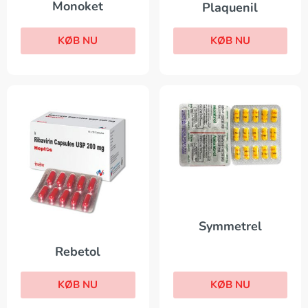
Monoket
Plaquenil
KØB NU
KØB NU
Symmetrel
Rebetol
KØB NU
KØB NU