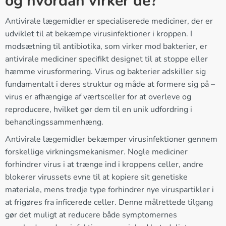
og hvordan virker de?
Antivirale lægemidler er specialiserede mediciner, der er
udviklet til at bekæmpe virusinfektioner i kroppen. I
modsætning til antibiotika, som virker mod bakterier, er
antivirale mediciner specifikt designet til at stoppe eller
hæmme virusformering. Virus og bakterier adskiller sig
fundamentalt i deres struktur og måde at formere sig på –
virus er afhængige af værtsceller for at overleve og
reproducere, hvilket gør dem til en unik udfordring i
behandlingssammenhæng.
Antivirale lægemidler bekæmper virusinfektioner gennem
forskellige virkningsmekanismer. Nogle mediciner
forhindrer virus i at trænge ind i kroppens celler, andre
blokerer virussets evne til at kopiere sit genetiske
materiale, mens tredje type forhindrer nye viruspartikler i
at frigøres fra inficerede celler. Denne målrettede tilgang
gør det muligt at reducere både symptomernes