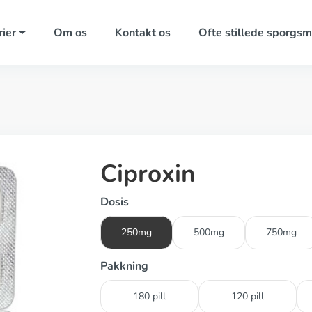
ier
Om os
Kontakt os
Ofte stillede sporgsm
Ciproxin
Dosis
250mg
500mg
750mg
Pakkning
180 pill
120 pill