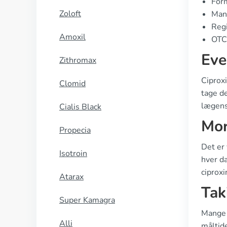
Form
Zoloft
Manu
Regi
Amoxil
OTC 
Eve
Zithromax
Ciproxi
Clomid
tage d
lægens 
Cialis Black
Mor
Propecia
Det er
Isotroin
hver d
ciprox
Atarax
Tak
Super Kamagra
Mange 
Alli
måltid