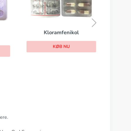
Kloramfenikol
KØB NU
ere.