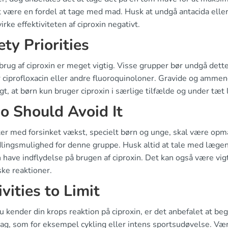
 være en fordel at tage med mad. Husk at undgå antacida eller 
irke effektiviteten af ciproxin negativt.
ety Priorities
brug af ciproxin er meget vigtig. Visse grupper bør undgå det
 ciprofloxacin eller andre fluoroquinoloner. Gravide og ammen
igt, at børn kun bruger ciproxin i særlige tilfælde og under tæt 
 Should Avoid It
ter med forsinket vækst, specielt børn og unge, skal være op
lingsmulighed for denne gruppe. Husk altid at tale med læg
 have indflydelse på brugen af ciproxin. Det kan også være vigt
ske reaktioner.
ivities to Limit
du kender din krops reaktion på ciproxin, er det anbefalet at be
slag, som for eksempel cykling eller intens sportsudøvelse. 