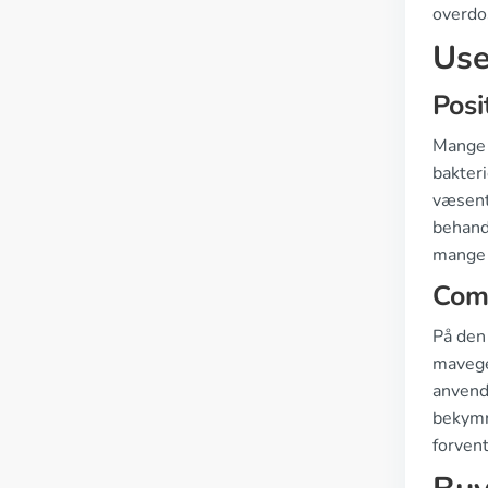
overdo
Use
Posi
Mange d
bakter
væsentl
behandl
mange s
Com
På den 
mavege
anvende
bekymr
forvent