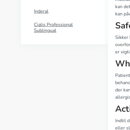
kan det
Inderal
kan påv
Saf
Cialis Professional
Sublingual
Sikker 
overfor
er vigt
Who
Patien
behand
der kan
allergi
Act
Indtil 
eller 