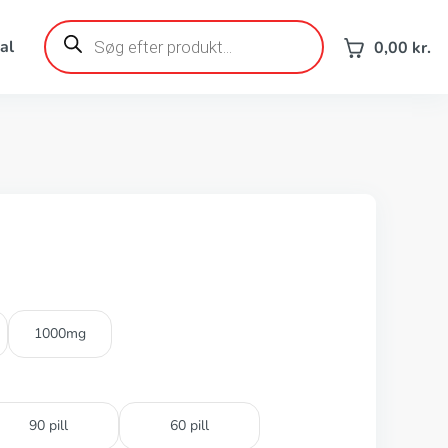
Products
search
al
0,00
kr.
1000mg
90 pill
60 pill