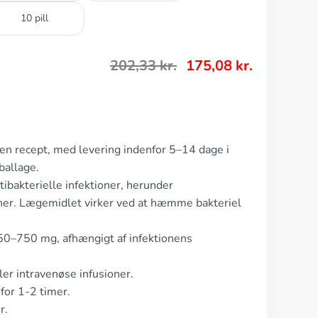
10 pill
202,33
kr.
175,08
kr.
den recept, med levering indenfor 5–14 dage i
ballage.
tibakterielle infektioner, herunder
ioner. Lægemidlet virker ved at hæmme bakteriel
250–750 mg, afhængigt af infektionens
ler intravenøse infusioner.
for 1-2 timer.
r.