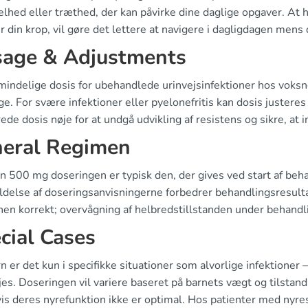
hed eller træthed, der kan påvirke dine daglige opgaver. At h
r din krop, vil gøre det lettere at navigere i dagligdagen mens 
age & Adjustments
mindelige dosis for ubehandlede urinvejsinfektioner hos voks
e. For svære infektioner eller pyelonefritis kan dosis justere
ede dosis nøje for at undgå udvikling af resistens og sikre, at i
eral Regimen
in 500 mg doseringen er typisk den, der gives ved start af be
delse af doseringsanvisningerne forbedrer behandlingsresultat
en korrekt; overvågning af helbredstillstanden under behandlin
cial Cases
n er det kun i specifikke situationer som alvorlige infektioner 
es. Doseringen vil variere baseret på barnets vægt og tilstand
is deres nyrefunktion ikke er optimal. Hos patienter med nyresv