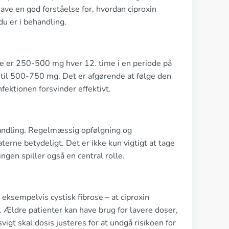
ave en god forståelse for, hvordan ciproxin
du er i behandling.
ne er 250-500 mg hver 12. time i en periode på
s til 500-750 mg. Det er afgørende at følge den
nfektionen forsvinder effektivt.
handling. Regelmæssig opfølgning og
erne betydeligt. Det er ikke kun vigtigt at tage
gen spiller også en central rolle.
– eksempelvis cystisk fibrose – at ciproxin
. Ældre patienter kan have brug for lavere doser,
igt skal dosis justeres for at undgå risikoen for