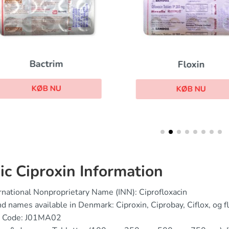
Bactrim
Floxin
KØB NU
KØB NU
ic Ciproxin Information
rnational Nonproprietary Name (INN): Ciprofloxacin
d names available in Denmark: Ciproxin, Ciprobay, Ciflox, og fl
 Code: J01MA02