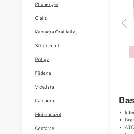
Phenergan
Cialis
Kamagra Oral Jelly
Klacid
Stromectol
KØB NU
Priligy
Fildena
Vidalista
Bas
Kamagra
Inte
Mebendazol
Bran
ATC
Cenforce