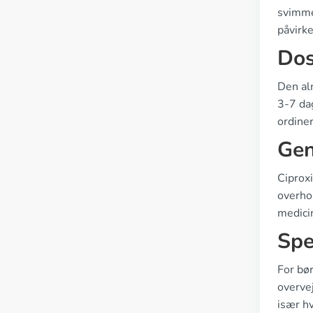
svimmel
påvirke
Dos
Den al
3-7 dag
ordiner
Gen
Ciprox
overhol
medicin
Spe
For bør
overvej
især hv