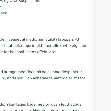
V, og Oral Suspension.
r.
lsen.
de niveauet af medicinen stabil i kroppen. At
til at bekæmpe infektioner effektivt. Følg altid
e for behandlingens effektivitet.
 Ved at tage medicinen på de samme tidspunkter
lingsforløbet. Den anbefalede metode er at tage
dicin kan tages både med og uden fedtholdige
mere absorptionen. Hvis du oplever mavegener,