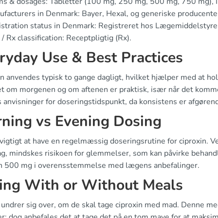
s & dosages: Tabletter (100 mg, 250 mg, 500 mg, 750 mg), I
facturers in Denmark: Bayer, Hexal, og generiske producente
stration status in Denmark: Registreret hos Lægemiddelstyre
/ Rx classification: Receptpligtig (Rx).
ryday Use & Best Practices
n anvendes typisk to gange dagligt, hvilket hjælper med at hol
et om morgenen og om aftenen er praktisk, især når det kommer 
anvisninger for doseringstidspunkt, da konsistens er afgørend
ning vs Evening Dosing
 vigtigt at have en regelmæssig doseringsrutine for ciproxin.
ag, mindskes risikoen for glemmelser, som kan påvirke behand
in 500 mg i overensstemmelse med lægens anbefalinger.
ing With or Without Meals
undrer sig over, om de skal tage ciproxin med mad. Denne me
er; dog anbefales det at tage det på en tom mave for at maksi