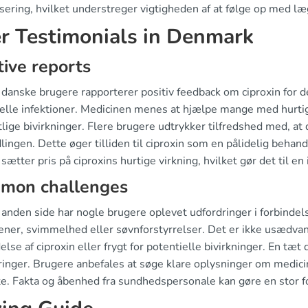
sering, hvilket understreger vigtigheden af at følge op med l
r Testimonials in Denmark
tive reports
anske brugere rapporterer positiv feedback om ciproxin for de
ielle infektioner. Medicinen menes at hjælpe mange med hurti
ige bivirkninger. Flere brugere udtrykker tilfredshed med, at d
ingen. Dette øger tilliden til ciproxin som en pålidelig beha
ætter pris på ciproxins hurtige virkning, hvilket gør det til en 
mon challenges
anden side har nogle brugere oplevet udfordringer i forbindels
ner, svimmelhed eller søvnforstyrrelser. Det er ikke usædvan
lse af ciproxin eller frygt for potentielle bivirkninger. En tæt
inger. Brugere anbefales at søge klare oplysninger om medicin
e. Fakta og åbenhed fra sundhedspersonale kan gøre en stor for