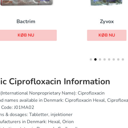
Zyvox
Bactrim
KØB NU
KØB NU
ic Ciprofloxacin Information
(International Nonproprietary Name): Ciprofloxacin
d names available in Denmark: Ciprofloxacin Hexal, Ciprofloxa
 Code: J01MA02
s & dosages: Tabletter, injektioner
facturers in Denmark: Hexal, Orion