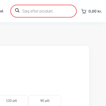
Products
search
al
0,00
kr.
120 pill
90 pill