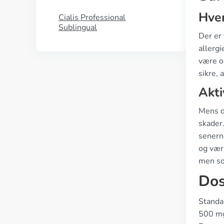
Hve
Cialis Professional
Sublingual
Der er
allergi
være o
sikre, 
Akti
Mens du
skader.
senerne
og vær
men so
Dos
Standar
500 mg