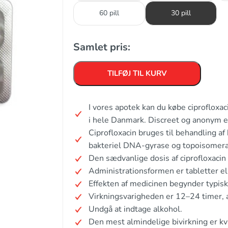
60 pill
30 pill
Samlet pris:
TILFØJ TIL KURV
I vores apotek kan du købe ciprofloxa
i hele Danmark. Discreet og anonym 
Ciprofloxacin bruges til behandling a
bakteriel DNA-gyrase og topoisomeras
Den sædvanlige dosis af ciprofloxacin
Administrationsformen er tabletter ell
Effekten af medicinen begynder typisk
Virkningsvarigheden er 12–24 timer, 
Undgå at indtage alkohol.
Den mest almindelige bivirkning er k