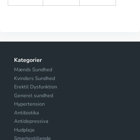
Kategorier
Mænds Sundhed
Kvinders Sundhed
Erektil Dysfunktion
Generel sundhed
Hypertension
Antibiotika
Antidepressiva
Hudpleje
Smertestillende