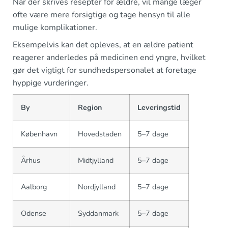
Når der skrives resepter for ældre, vil mange læger
ofte være mere forsigtige og tage hensyn til alle
mulige komplikationer.
Eksempelvis kan det opleves, at en ældre patient
reagerer anderledes på medicinen end yngre, hvilket
gør det vigtigt for sundhedspersonalet at foretage
hyppige vurderinger.
By
Region
Leveringstid
København
Hovedstaden
5–7 dage
Århus
Midtjylland
5–7 dage
Aalborg
Nordjylland
5–7 dage
Odense
Syddanmark
5–7 dage