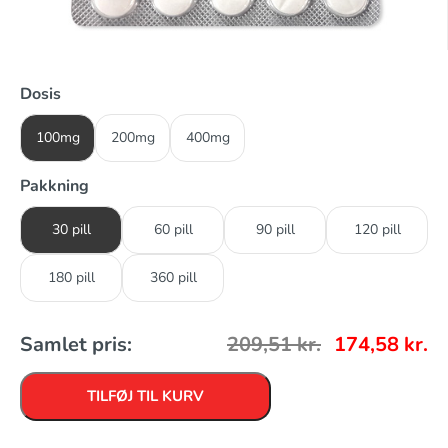
Dosis
100mg
200mg
400mg
Pakkning
30 pill
60 pill
90 pill
120 pill
180 pill
360 pill
Samlet pris:
209,51
kr.
174,58
kr.
TILFØJ TIL KURV