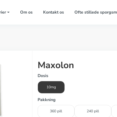
ier
Om os
Kontakt os
Ofte stillede sporgsm
Maxolon
Dosis
10mg
Pakkning
360 pill
240 pill