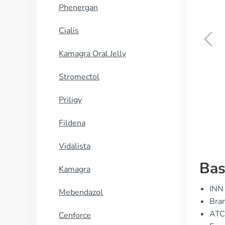
Phenergan
Cialis
Kamagra Oral Jelly
Misoprostol
Stromectol
KØB NU
Priligy
Fildena
Vidalista
Bas
Kamagra
INN 
Mebendazol
Bran
ATC
Cenforce