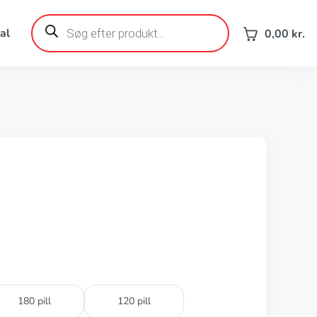
Products
search
al
0,00
kr.
180 pill
120 pill