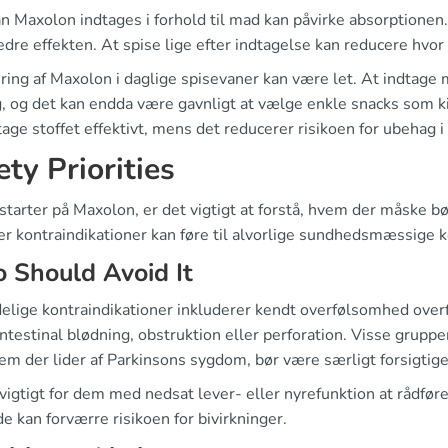
 Maxolon indtages i forhold til mad kan påvirke absorptionen.
edre effekten. At spise lige efter indtagelse kan reducere hvor
ering af Maxolon i daglige spisevaner kan være let. At indtag
, og det kan endda være gavnligt at vælge enkle snacks som ki
age stoffet effektivt, mens det reducerer risikoen for ubehag 
ety Priorities
starter på Maxolon, er det vigtigt at forstå, hvem der måske 
ver kontraindikationer kan føre til alvorlige sundhedsmæssige 
 Should Avoid It
elige kontraindikationer inkluderer kendt overfølsomhed ove
ntestinal blødning, obstruktion eller perforation. Visse gruppe
em der lider af Parkinsons sygdom, bør være særligt forsigtige
vigtigt for dem med nedsat lever- eller nyrefunktion at rådfør
de kan forværre risikoen for bivirkninger.