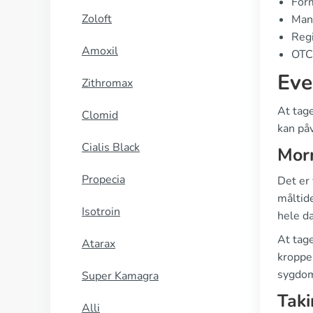
Form
Zoloft
Manu
Regi
Amoxil
OTC 
Eve
Zithromax
At tag
Clomid
kan påv
Cialis Black
Morn
Propecia
Det er 
måltid
Isotroin
hele d
At tage
Atarax
kroppen
sygdo
Super Kamagra
Taki
Alli