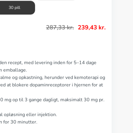
30 pill
287,33
kr.
239,43
kr.
den recept, med levering inden for 5–14 dage
m emballage.
valme og opkastning, herunder ved kemoterapi og
ed at blokere dopaminreceptorer i hjernen for at
0 mg op til 3 gange dagligt, maksimalt 30 mg pr.
l opløsning eller injektion.
n for 30 minutter.