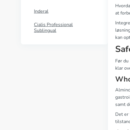
Hvordan
Inderal
at forb
Integr
Cialis Professional
løsning
Sublingual
kan opt
Saf
Før du 
klar o
Who
Almind
gastroi
samt d
Det er 
tilstan