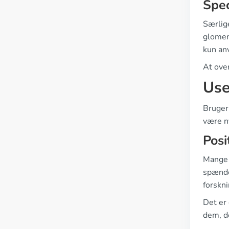
Spec
Særlig
glomer
kun anv
At over
Use
Bruger
være ny
Posi
Mange 
spænder
forskn
Det er 
dem, d