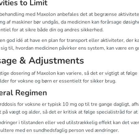
vities to Limit
behandling med Maxolon anbefales det at begrænse aktivitet
ing af maskiner bør undgås, da medicinen kan forårsage døsig
ntiel for at sikre både din og andres sikkerhed.
en god idé at have en plan for transport eller aktiviteter, der ka
sig til, hvordan medicinen påvirker ens system, kan være en go
age & Adjustments
tige dosering af Maxolon kan variere, så det er vigtigt at følge
der for voksne og børn er essentielt for sikker brug.
eral Regimen
ddosis for voksne er typisk 10 mg op til tre gange dagligt, af
 på vægt og alder, så det er kritisk at følge specialistråd for 
ringer i tilstanden eller ved utilstrækkelig effekt kan det vær
sultere med en sundhedsfaglig person ved ændringer.