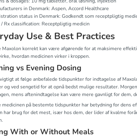
s & dosages: 10 mg tabletter, oral løsning, injektion
facturers in Denmark: Aspen, Accord Healthcare
stration status in Denmark: Godkendt som receptpligtig medi
/ Rx classification: Receptpligtig medicin
ryday Use & Best Practices
e Maxolon korrekt kan være afgørende for at maksimere effekt
irke, hvordan medicinen virker i kroppen.
ing vs Evening Dosing
vigtigt at følge anbefalede tidspunkter for indtagelse af Maxo
er og ved sengetid for at opnå bedst mulige resultater. Morg
agen, mens aftenindtagelse kan være mere gavnligt for dem, de
 medicinen på bestemte tidspunkter har betydning for dens effek
 har brug for det mest, især hos dem, der lider af kvalme forår
m.
ng With or Without Meals