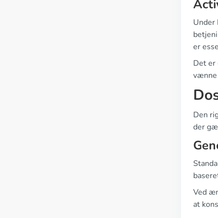
Acti
Under 
betjen
er esse
Det er 
vænne 
Dos
Den rig
der gæl
Gen
Standar
baseret
Ved ænd
at kon