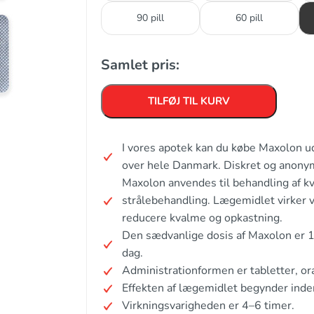
90 pill
60 pill
Samlet pris:
TILFØJ TIL KURV
I vores apotek kan du købe Maxolon u
over hele Danmark. Diskret og anony
Maxolon anvendes til behandling af k
strålebehandling. Lægemidlet virker v
reducere kvalme og opkastning.
Den sædvanlige dosis af Maxolon er 1
dag.
Administrationformen er tabletter, ora
Effekten af lægemidlet begynder inde
Virkningsvarigheden er 4–6 timer.