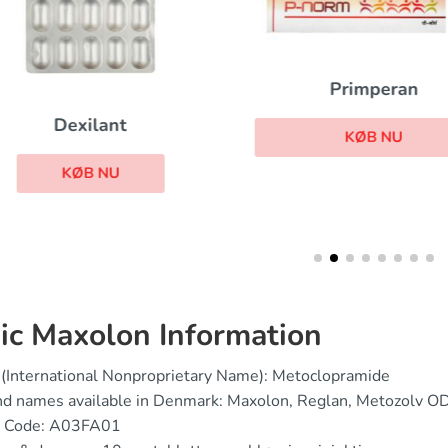
Primperan
Dexilant
KØB NU
KØB NU
ic Maxolon Information
(International Nonproprietary Name): Metoclopramide
d names available in Denmark: Maxolon, Reglan, Metozolv OD
 Code: A03FA01