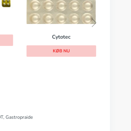
Cytotec
KØB NU
T, Gastropraide