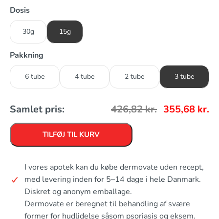
Dosis
30g
15g
Pakkning
6 tube
4 tube
2 tube
3 tube
Samlet pris:
426,82
kr.
355,68
kr.
TILFØJ TIL KURV
I vores apotek kan du købe dermovate uden recept,
med levering inden for 5–14 dage i hele Danmark.
Diskret og anonym emballage.
Dermovate er beregnet til behandling af svære
former for hudlidelse såsom psoriasis og eksem.