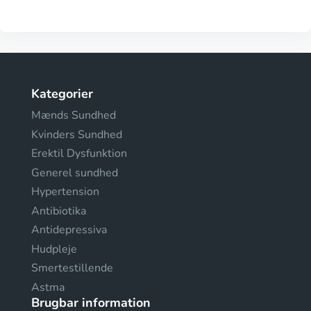
Kategorier
Mænds Sundhed
Kvinders Sundhed
Erektil Dysfunktion
Generel sundhed
Hypertension
Antibiotika
Antidepressiva
Hudpleje
Smertestillende
Astma
Brugbar information