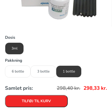
Dosis
3ml
Pakkning
6 bottle
3 bottle
1 bottle
Samlet pris:
298,40
kr.
298,33
kr.
TILFØJ TIL KURV