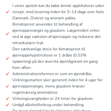
I vores apotek kan du købe bimat-applikatorer uden
recept, med levering inden for 5–14 dage over hele
Danmark. Diskret og anonym pakke.
Bimatoprost anvendes til behandling af
øjenvippemangel og glaukom. Lægemidlet virker
ved at øge væksten af øjenvipper og reducere det
intraokulære tryk.
Den sædvanlige dosis for bimatoprost til
øjenvippehypotrichose er 1 dråbe (0,03%
opløsning) på den øverste øjenlågskant én gang
hver aften.
Administrationsformen er som en øjendråbe.
Virkningsstarten sker generelt inden for 4 uger for
øjenvippemangel, mens glaukom kræver
regelmæssig anvendelse.
Virkningsvarigheden er 24 timer for glaukom.
Undgå alkoholforbrug under behandling.
De mest almindelige bivirkninger inkluderer