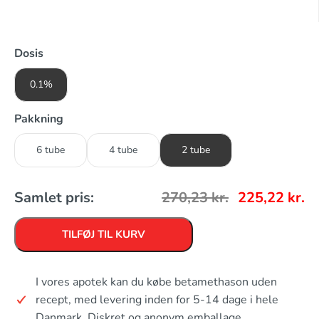
Dosis
0.1%
Pakkning
6 tube
4 tube
2 tube
Samlet pris:
270,23
kr.
225,22
kr.
TILFØJ TIL KURV
I vores apotek kan du købe betamethason uden
recept, med levering inden for 5-14 dage i hele
Danmark. Diskret og anonym emballage.