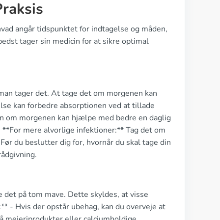
raksis
 hvad angår tidspunktet for indtagelse og måden,
edst tager sin medicin for at sikre optimal
r man tager det. At tage det om morgenen kan
else kan forbedre absorptionen ved at tillade
ycin om morgenen kan hjælpe med bedre en daglig
- **For mere alvorlige infektioner:** Tag det om
ør du beslutter dig for, hvornår du skal tage din
rådgivning.
e det på tom mave. Dette skyldes, at visse
* - Hvis der opstår ubehag, kan du overveje at
gå mejeriprodukter eller calciumholdige