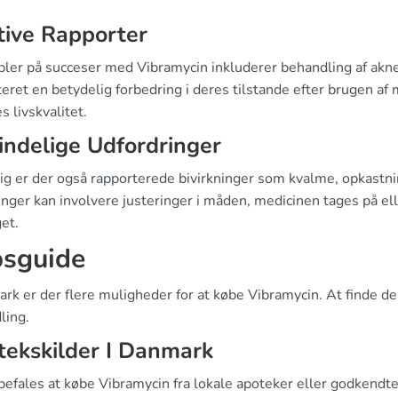
tive Rapporter
ler på succeser med Vibramycin inkluderer behandling af akne o
eret en betydelig forbedring i deres tilstande efter brugen af m
s livskvalitet.
ndelige Udfordringer
ig er der også rapporterede bivirkninger som kvalme, opkastnin
inger kan involvere justeringer i måden, medicinen tages på el
et.
sguide
rk er der flere muligheder for at købe Vibramycin. At finde de r
ling.
ekskilder I Danmark
efales at købe Vibramycin fra lokale apoteker eller godkendte 