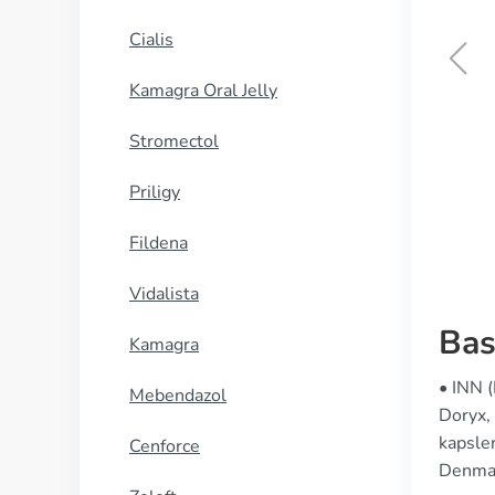
Cialis
Kamagra Oral Jelly
Zinnat
Stromectol
KØB NU
Priligy
Fildena
Vidalista
Bas
Kamagra
• INN 
Mebendazol
Doryx,
kapsler
Cenforce
Denmark