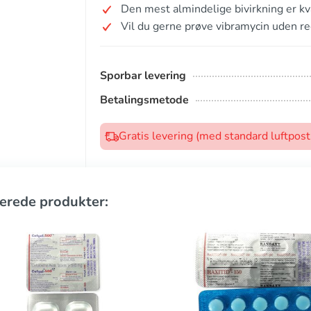
Den mest almindelige bivirkning er k
Vil du gerne prøve vibramycin uden re
Sporbar levering
Betalingsmetode
Gratis levering (med standard luftpos
erede produkter: