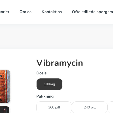
orier
Om os
Kontakt os
Ofte stillede sporgsm
Vibramycin
Dosis
100mg
Pakkning
360 pill
240 pill