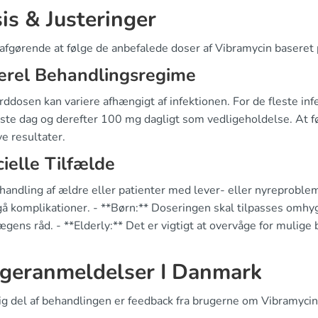
is & Justeringer
afgørende at følge de anbefalede doser af Vibramycin baseret p
erel Behandlingsregime
ddosen kan variere afhængigt af infektionen. For de fleste in
ste dag og derefter 100 mg dagligt som vedligeholdelse. At føl
ve resultater.
ielle Tilfælde
andling af ældre eller patienter med lever- eller nyreproblemer
å komplikationer. - **Børn:** Doseringen skal tilpasses omhygg
ægens råd. - **Elderly:** Det er vigtigt at overvåge for mulige 
geranmeldelser I Danmark
tig del af behandlingen er feedback fra brugerne om Vibramycin