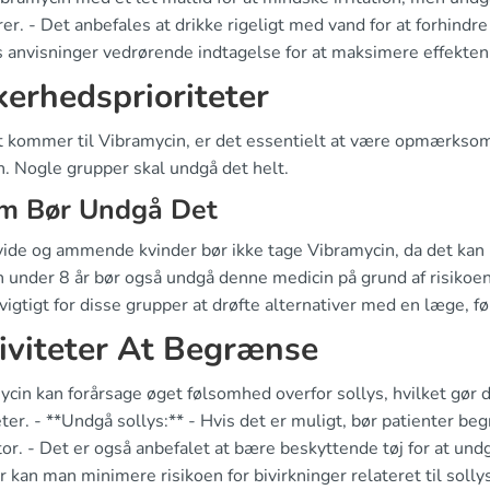
er. - Det anbefales at drikke rigeligt med vand for at forhindre 
 anvisninger vedrørende indtagelse for at maksimere effekten
kerhedsprioriteter
t kommer til Vibramycin, er det essentielt at være opmærksom
n. Nogle grupper skal undgå det helt.
m Bør Undgå Det
ide og ammende kvinder bør ikke tage Vibramycin, da det kan p
 under 8 år bør også undgå denne medicin på grund af risikoen
vigtigt for disse grupper at drøfte alternativer med en læge,
iviteter At Begrænse
cin kan forårsage øget følsomhed overfor sollys, hvilket gør d
eter. - **Undgå sollys:** - Hvis det er muligt, bør patienter 
tor. - Det er også anbefalet at bære beskyttende tøj for at und
r kan man minimere risikoen for bivirkninger relateret til solly