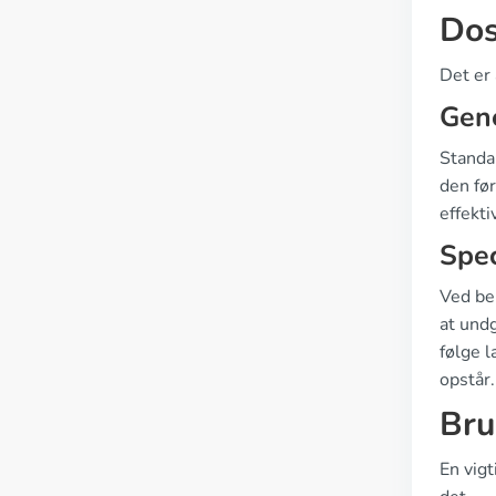
Dos
Det er 
Gen
Standar
den før
effekti
Spec
Ved beh
at undg
følge l
opstår.
Bru
En vig