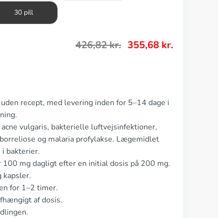
30 pill
426,82
kr.
355,68
kr.
 uden recept, med levering inden for 5–14 dage i
ning.
cne vulgaris, bakterielle luftvejsinfektioner,
, borreliose og malaria profylakse. Lægemidlet
i bakterier.
 100 mg dagligt efter en initial dosis på 200 mg.
 kapsler.
n for 1–2 timer.
fhængigt af dosis.
dlingen.