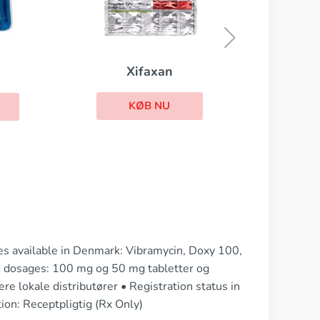
Suprax
KØB NU
es available in Denmark: Vibramycin, Doxy 100,
 dosages: 100 mg og 50 mg tabletter og
re lokale distributører • Registration status in
ion: Receptpligtig (Rx Only)