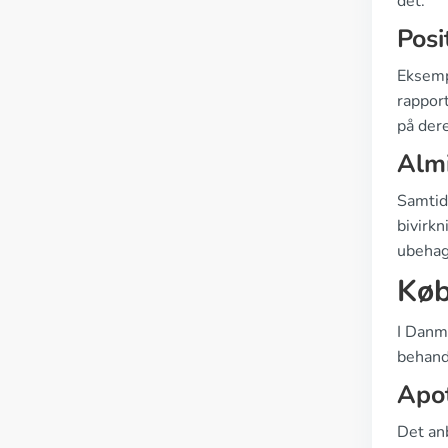
det.
Posi
Eksemp
rapport
på dere
Almi
Samtid
bivirkn
ubehag
Køb
I Danma
behand
Apot
Det anb