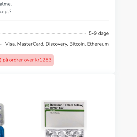
valme.
cept?
5-9 dage
Visa, MasterCard, Discovery, Bitcoin, Ethereum
t) på ordrer over kr1283