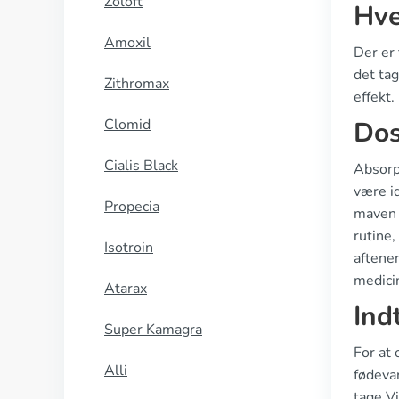
Zoloft
Hve
Amoxil
Der er 
det tag
Zithromax
effekt.
Clomid
Dos
Cialis Black
Absorp
være id
Propecia
maven 
rutine,
Isotroin
aftenen
medicin
Atarax
Ind
Super Kamagra
For at 
Alli
fødeva
tage Vi