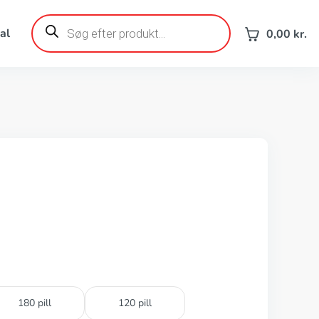
Products
search
al
0,00
kr.
180 pill
120 pill