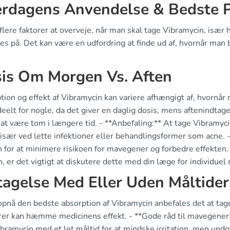
rdagens Anvendelse & Bedste P
flere faktorer at overveje, når man skal tage Vibramycin, især
es på. Det kan være en udfordring at finde ud af, hvornår man b
is Om Morgen Vs. Aften
tion og effekt af Vibramycin kan variere afhængigt af, hvornå
eelt for nogle, da det giver en daglig dosis, mens aftenindtag
at være tom i længere tid. - **Anbefaling:** At tage Vibram
 især ved lette infektioner eller behandlingsformer som acne. 
 for at minimere risikoen for mavegener og forbedre effekten. F
, er det vigtigt at diskutere dette med din læge for individuel 
tagelse Med Eller Uden Måltider
opnå den bedste absorption af Vibramycin anbefales det at tag
rer kan hæmme medicinens effekt. - **Gode råd til mavegener:*
bramycin med et let måltid for at mindske irritation, men und