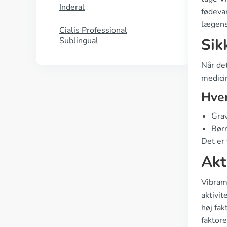
Inderal
fødevar
lægens
Cialis Professional
Sik
Sublingual
Når de
medici
Hve
Grav
Børn
Det er 
Akt
Vibramy
aktivit
høj fak
faktore