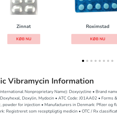
Xifaxan
Roximstad
KØB NU
KØB NU
ic Vibramycin Information
(International Nonproprietary Name): Doxycycline • Brand nam
 Doxyhexal, Doxylin, Mydocin • ATC Code: J01AA02 • Forms &
, powder for injection • Manufacturers in Denmark: Pfizer og fle
: Registreret som receptpligtig medicin • OTC / Rx classificat