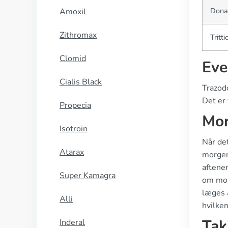
Dona
Amoxil
Zithromax
Tritti
Clomid
Eve
Cialis Black
Trazod
Det er 
Propecia
Mor
Isotroin
Når det
Atarax
morgen
aftene
Super Kamagra
om morg
læges a
Alli
hvilken
Tak
Inderal