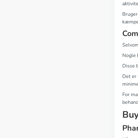
aktivit
Brugere
kæmper
Com
Selvom
Nogle 
Disse 
Det er 
minime
For ma
behand
Buy
Pha