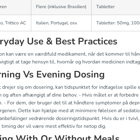
ren
Flere (inklusive Brasilien)
Tabletter
co, Trittico AC
Italien, Portugal, osv.
Tabletter: 50mg, 10
ryday Use & Best Practices
on kan være en værdifuld medikament, når det kommer til hån
vigtigt at tage hensyn til, hvornår og hvordan medicinen indta
ning Vs Evening Dosing
 drejer sig om dosering, kan tidspunktet for indtagelse spille
 og aften afhængigt af dine behov. - Hvis målet er at forbedre
n. - For dem, der bruger det til at håndtere symptomer på depr
enen. Dette kan hjælpe med at minimere følelsen af sedation i
nbefalinger vedrørende doseringstidspunkt. Hvis du er i tvivl
 timing der vil være mest effektiv for netop dig.
ing With Or Without Meals