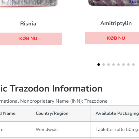
Cymbalta
Amitriptylin
KØB NU
KØB NU
ic Trazodon Information
rnational Nonproprietary Name (INN): Trazodone
d Name
Country/Region
Available Packagin
rel
Worldwide
Tabletter (ofte 50mg