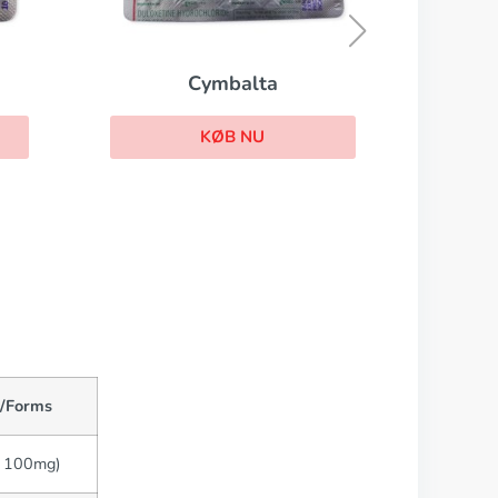
KØB NU
g/Forms
, 100mg)