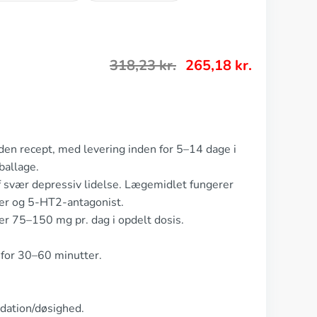
318,23
kr.
265,18
kr.
den recept, med levering inden for 5–14 dage i
ballage.
f svær depressiv lidelse. Lægemidlet fungerer
r og 5-HT2-antagonist.
er 75–150 mg pr. dag i opdelt dosis.
 for 30–60 minutter.
edation/døsighed.