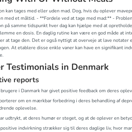
on kan tages med eller uden mad. Dog, hvis du oplever mavepr
 med et måltid. - **Fordele ved at tage med mad:** - Probl
on på samme tidspunkt hver dag kan hjælpe med at opretholde 
glemme en dosis. En daglig rutine kan være en god måde at integ
 at tage den. Det er også nyttigt at overveje at lave notater e
ngen. At etablere disse enkle vaner kan have en signifikant in
e.
r Testimonials in Denmark
tive reports
brugere i Danmark har givet positive feedback om deres ople
porterer om en mærkbar forbedring i deres behandling af dep
drende oplevelse.
ar udtrykt, at deres humør er steget, og at de oplever en betyd
ositive indvirkning strækker sig til deres daglige liv, hvor man