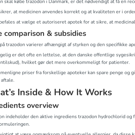
 skal købe trazodon i Danmark, er det nødvendigt at få en rec
ikrer, at medicinen anvendes korrekt og at kvaliteten er i orde
efales at vælge et autoriseret apotek for at sikre, at medicin
e comparison & subsidies
på trazodon varierer afhængigt af styrken og den specifikke ap
gelig er det ofte en lettelse, at den danske offentlige sygesi
ntilskud), hvilket gør det mere overkommeligt for patienter.
enligne priser fra forskellige apoteker kan spare penge og gi
aftale.
t’s Inside & How It Works
edients overview
n indeholder den aktive ingrediens trazodon hydrochlorid og f
formuleringen.
vigtigt at være opmærksom på eventuelle allergier, da disse k