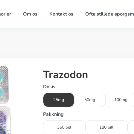
orier
Om os
Kontakt os
Ofte stillede sporgsm
Trazodon
Dosis
25mg
50mg
100mg
Pakkning
360 pill
180 pill