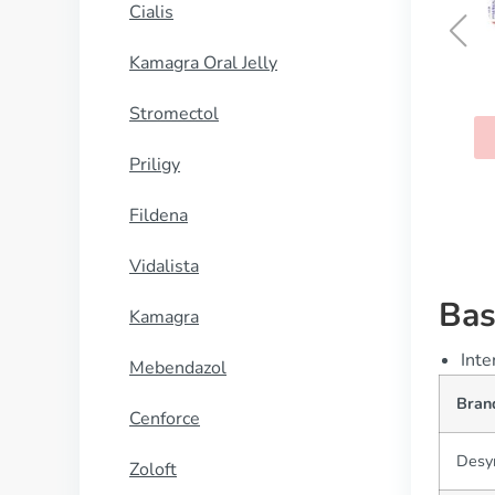
Cialis
Kamagra Oral Jelly
Risnia
Stromectol
KØB NU
Priligy
Fildena
Vidalista
Bas
Kamagra
Inte
Mebendazol
Bran
Cenforce
Desy
Zoloft