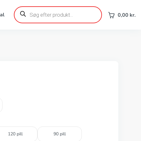
Products
search
al
0,00
kr.
120 pill
90 pill