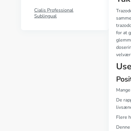
Cialis Professional
Trazod
Sublingual
sammen
trazod
for at 
glemmer
doseri
velvær
Use
Posi
Mange 
De rap
livsæn
Flere h
Denne p