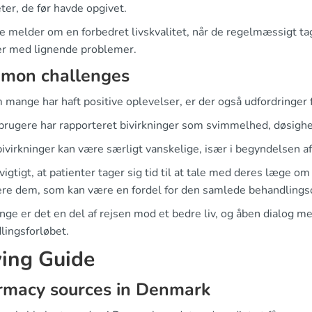
eter, de før havde opgivet.
 melder om en forbedret livskvalitet, når de regelmæssigt tage
 med lignende problemer.
mon challenges
 mange har haft positive oplevelser, er der også udfordringer
brugere har rapporteret bivirkninger som svimmelhed, døsigh
bivirkninger kan være særligt vanskelige, især i begyndelsen a
vigtigt, at patienter tager sig tid til at tale med deres læge 
re dem, som kan være en fordel for den samlede behandlings
nge er det en del af rejsen mod et bedre liv, og åben dialog m
lingsforløbet.
ing Guide
rmacy sources in Denmark