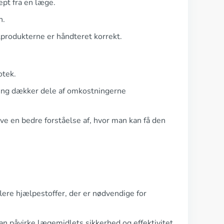
ept fra en læge.
n.
alprodukterne er håndteret korrekt.
otek.
kring dækker dele af omkostningerne
ve en bedre forståelse af, hvor man kan få den
lere hjælpestoffer, der er nødvendige for
an påvirke lægemidlets sikkerhed og effektivitet.