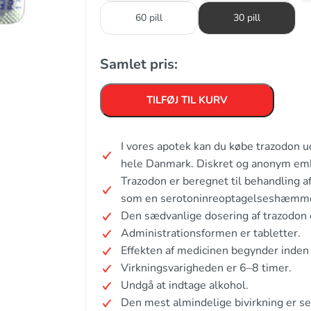
60 pill
30 pill
Samlet pris:
TILFØJ TIL KURV
I vores apotek kan du købe trazodon u
hele Danmark. Diskret og anonym em
Trazodon er beregnet til behandling a
som en serotoninreoptagelseshæmme
Den sædvanlige dosering af trazodon 
Administrationsformen er tabletter.
Effekten af medicinen begynder inden
Virkningsvarigheden er 6–8 timer.
Undgå at indtage alkohol.
Den mest almindelige bivirkning er s