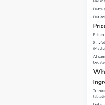
Når man
Dette s
Det anb
Pric
Prisen 
Selvføl
(Medici
At samm
bedste 
Wha
Ingr
Trazodo
tablet
Det er 