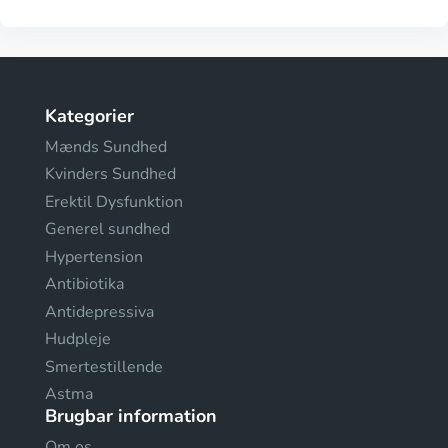
Kategorier
Mænds Sundhed
Kvinders Sundhed
Erektil Dysfunktion
Generel sundhed
Hypertension
Antibiotika
Antidepressiva
Hudpleje
Smertestillende
Astma
Brugbar information
Om os