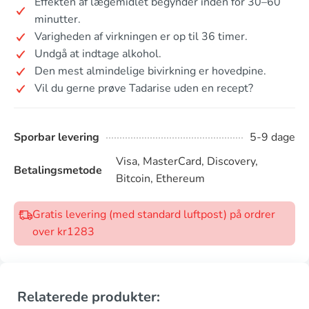
Effekten af ​​lægemidlet begynder inden for 30–60
minutter.
Varigheden af virkningen er op til 36 timer.
Undgå at indtage alkohol.
Den mest almindelige bivirkning er hovedpine.
Vil du gerne prøve Tadarise uden en recept?
Sporbar levering
5-9 dage
Visa, MasterCard, Discovery,
Betalingsmetode
Bitcoin, Ethereum
Gratis levering (med standard luftpost) på ordrer
over kr1283
Relaterede produkter: