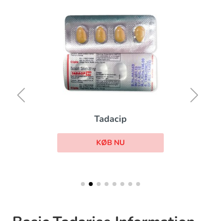
Tadacip
KØB NU