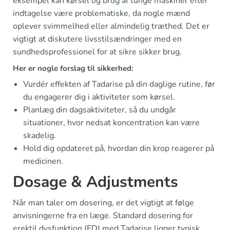
eksempel kan kørsel og brug af tunge maskiner efter
indtagelse være problematiske, da nogle mænd
oplever svimmelhed eller almindelig træthed. Det er
vigtigt at diskutere livsstilsændringer med en
sundhedsprofessionel for at sikre sikker brug.
Her er nogle forslag til sikkerhed:
Vurdér effekten af Tadarise på din daglige rutine, før
du engagerer dig i aktiviteter som kørsel.
Planlæg din dagsaktiviteter, så du undgår
situationer, hvor nedsat koncentration kan være
skadelig.
Hold dig opdateret på, hvordan din krop reagerer på
medicinen.
Dosage & Adjustments
Når man taler om dosering, er det vigtigt at følge
anvisningerne fra en læge. Standard dosering for
erektil dysfunktion (ED) med Tadarise ligger typisk