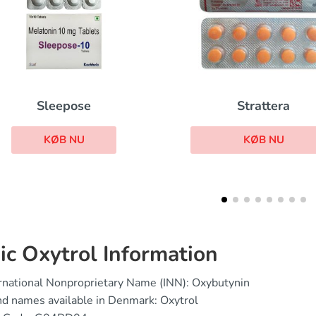
Strattera
Ursofalk
KØB NU
KØB NU
ic Oxytrol Information
rnational Nonproprietary Name (INN): Oxybutynin
d names available in Denmark: Oxytrol