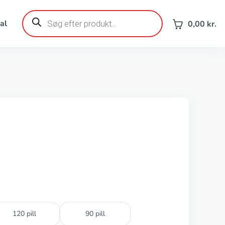
Products
search
al
0,00
kr.
120 pill
90 pill