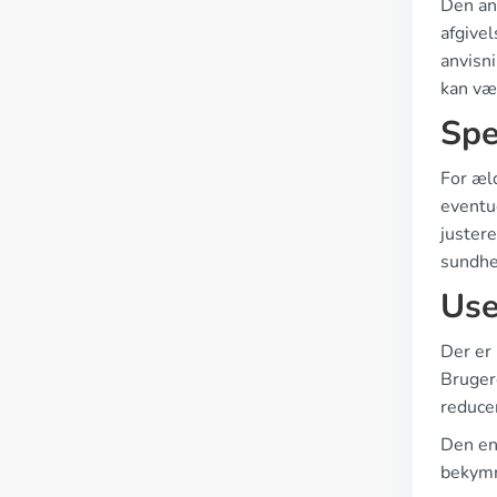
Den anb
afgivel
anvisn
kan væ
Spe
For æld
eventu
juster
sundhed
Use
Der er
Brugere
reduce
Den en
bekymr