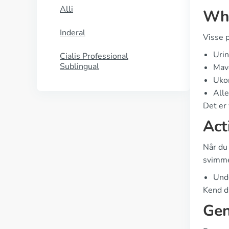
Alli
Who
Inderal
Visse 
Uri
Cialis Professional
Sublingual
Mave
Ukon
Alle
Det er 
Act
Når du 
svimmel
Undg
Kend di
Gen