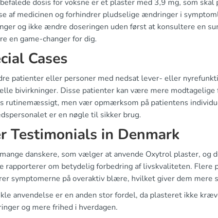
efalede dosis for voksne er et plaster med 3,9 mg, som skal på
se af medicinen og forhindrer pludselige ændringer i symptomli
inger og ikke ændre doseringen uden først at konsultere en sun
re en game-changer for dig.
cial Cases
re patienter eller personer med nedsat lever- eller nyrefunktio
elle bivirkninger. Disse patienter kan være mere modtagelige 
es rutinemæssigt, men vær opmærksom på patientens individue
spersonalet er en nøgle til sikker brug.
r Testimonials in Denmark
 mange danskere, som vælger at anvende Oxytrol plaster, og der
 rapporterer om betydelig forbedring af livskvaliteten. Flere 
rer symptomerne på overaktiv blære, hvilket giver dem mere s
kle anvendelse er en anden stor fordel, da plasteret ikke kræv
inger og mere frihed i hverdagen.