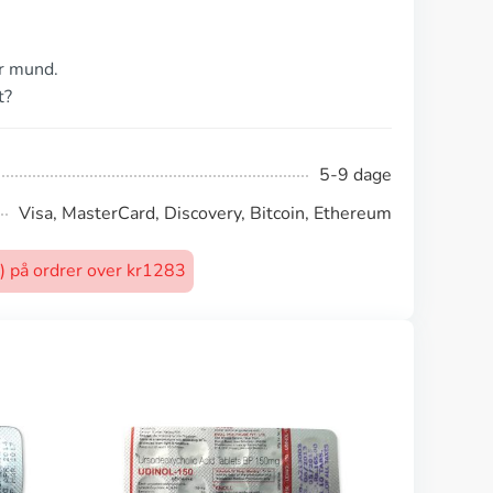
ør mund.
t?
5-9 dage
Visa, MasterCard, Discovery, Bitcoin, Ethereum
t) på ordrer over kr1283