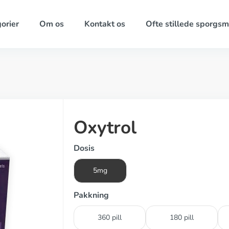
orier
Om os
Kontakt os
Ofte stillede sporgsm
Oxytrol
Dosis
5mg
Pakkning
360 pill
180 pill