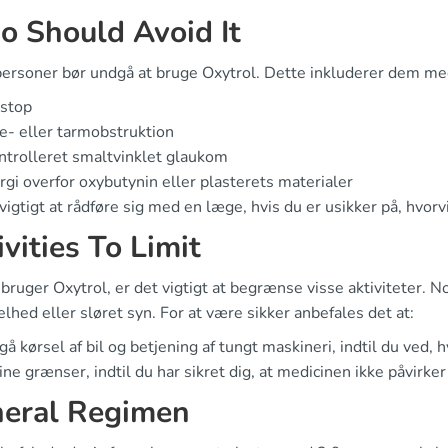
 Should Avoid It
personer bør undgå at bruge Oxytrol. Dette inkluderer dem me
nstop
- eller tarmobstruktion
trolleret smaltvinklet glaukom
rgi overfor oxybutynin eller plasterets materialer
vigtigt at rådføre sig med en læge, hvis du er usikker på, hvor
ivities To Limit
bruger Oxytrol, er det vigtigt at begrænse visse aktiviteter. 
hed eller sløret syn. For at være sikker anbefales det at:
å kørsel af bil og betjening af tungt maskineri, indtil du ved, 
ne grænser, indtil du har sikret dig, at medicinen ikke påvirker
eral Regimen