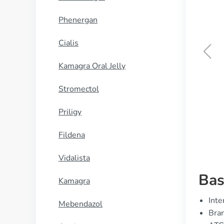
Phenergan
Cialis
Kamagra Oral Jelly
Sleepose
Stromectol
KØB NU
Priligy
Fildena
Vidalista
Bas
Kamagra
Inte
Mebendazol
Bran