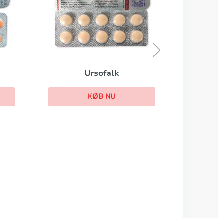
Revia
KØB NU