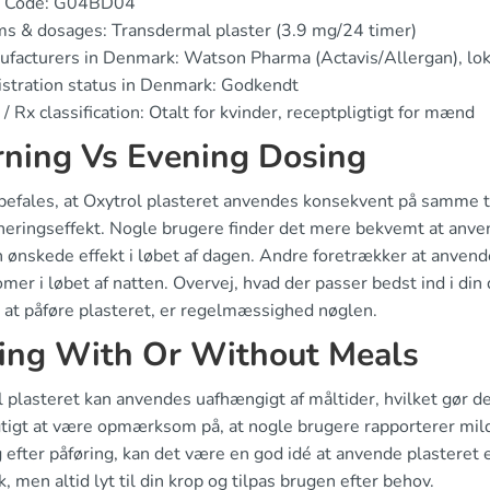
 Code: G04BD04
s & dosages: Transdermal plaster (3.9 mg/24 timer)
facturers in Denmark: Watson Pharma (Actavis/Allergan), lok
stration status in Denmark: Godkendt
/ Rx classification: Otalt for kvinder, receptpligtigt for mænd
ning Vs Evening Dosing
befales, at Oxytrol plasteret anvendes konsekvent på samme ti
neringseffekt. Nogle brugere finder det mere bekvemt at anven
n ønskede effekt i løbet af dagen. Andre foretrækker at anvend
er i løbet af natten. Overvej, hvad der passer bedst ind i din 
 at påføre plasteret, er regelmæssighed nøglen.
ing With Or Without Meals
 plasteret kan anvendes uafhængigt af måltider, hvilket gør det
gtigt at være opmærksom på, at nogle brugere rapporterer mil
efter påføring, kan det være en god idé at anvende plasteret e
k, men altid lyt til din krop og tilpas brugen efter behov.