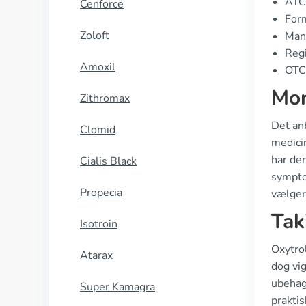
ATC
Cenforce
Form
Zoloft
Manu
Regi
Amoxil
OTC 
Mor
Zithromax
Det an
Clomid
medici
har de
Cialis Black
symptom
Propecia
vælger
Tak
Isotroin
Oxytrol
Atarax
dog vi
ubehag 
Super Kamagra
praktis