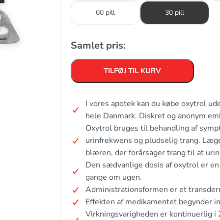
60 pill
30 pill
Samlet pris:
TILFØJ TIL KURV
I vores apotek kan du købe oxytrol ud
hele Danmark. Diskret og anonym em
Oxytrol bruges til behandling af sym
urinfrekwens og pludselig trang. Lægem
blæren, der forårsager trang til at urin
Den sædvanlige dosis af oxytrol er e
gange om ugen.
Administrationsformen er et transder
Effekten af medikamentet begynder ind
Virkningsvarigheden er kontinuerlig i 2