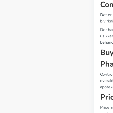
Com
Det er 
bivirkn
Der har
usikker
behand
Buy
Pha
Oxytrol
overakt
apoteke
Pri
Prisern