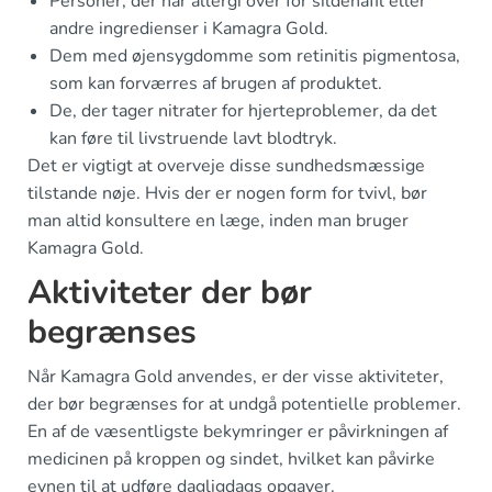
Personer, der har allergi over for sildenafil eller
andre ingredienser i Kamagra Gold.
Dem med øjensygdomme som retinitis pigmentosa,
som kan forværres af brugen af produktet.
De, der tager nitrater for hjerteproblemer, da det
kan føre til livstruende lavt blodtryk.
Det er vigtigt at overveje disse sundhedsmæssige
tilstande nøje. Hvis der er nogen form for tvivl, bør
man altid konsultere en læge, inden man bruger
Kamagra Gold.
Aktiviteter der bør
begrænses
Når Kamagra Gold anvendes, er der visse aktiviteter,
der bør begrænses for at undgå potentielle problemer.
En af de væsentligste bekymringer er påvirkningen af
medicinen på kroppen og sindet, hvilket kan påvirke
evnen til at udføre dagligdags opgaver.