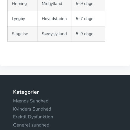
Herning
Midtjylland
5–9 dage
Lyngby
Hovedstaden
5–7 dage
Slagelse
Sørøysjylland
5–9 dage
Kategorier
Mænds Sundhed
Kvinders Sundhed
Erektil Dysfunktion
Generel sundhed