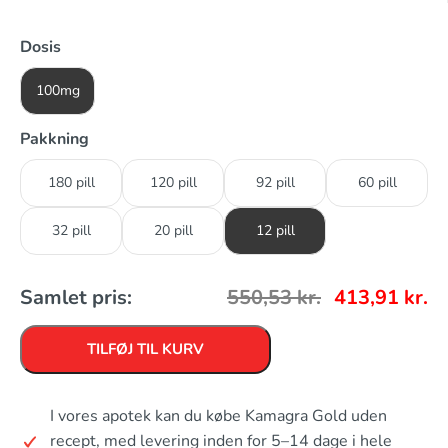
Dosis
100mg
Pakkning
180 pill
120 pill
92 pill
60 pill
32 pill
20 pill
12 pill
Samlet pris:
550,53
kr.
413,91
kr.
TILFØJ TIL KURV
I vores apotek kan du købe Kamagra Gold uden
recept, med levering inden for 5–14 dage i hele