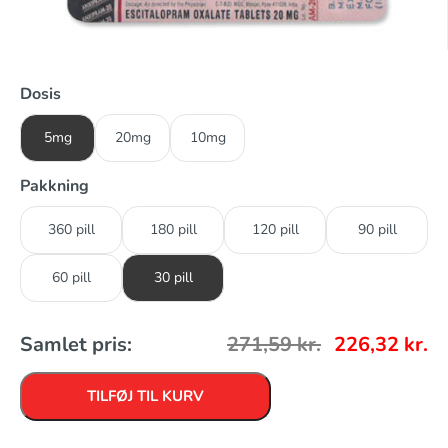
Dosis
5mg
20mg
10mg
Pakkning
360 pill
180 pill
120 pill
90 pill
60 pill
30 pill
Samlet pris:
271,59
kr.
226,32
kr.
TILFØJ TIL KURV