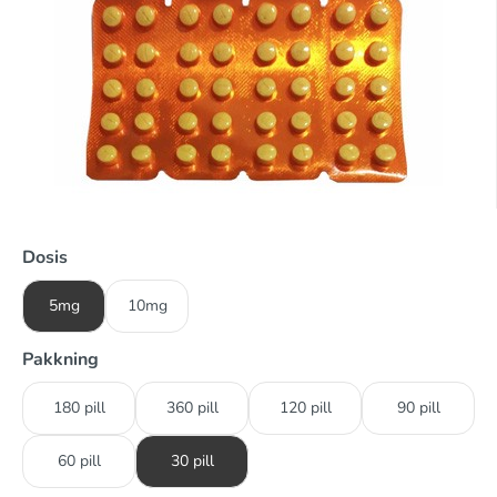
Dosis
5mg
10mg
Pakkning
180 pill
360 pill
120 pill
90 pill
60 pill
30 pill