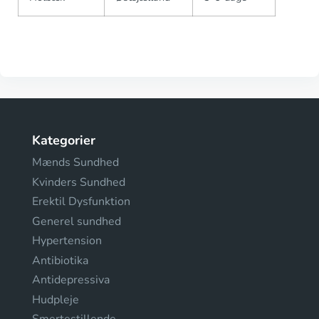
Kategorier
Mænds Sundhed
Kvinders Sundhed
Erektil Dysfunktion
Generel sundhed
Hypertension
Antibiotika
Antidepressiva
Hudpleje