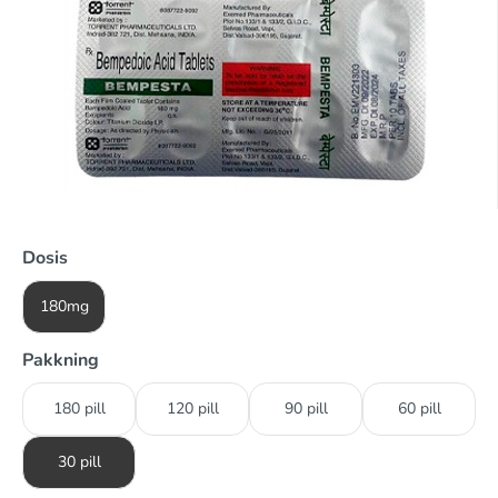
Dosis
180mg
Pakkning
180 pill
120 pill
90 pill
60 pill
30 pill