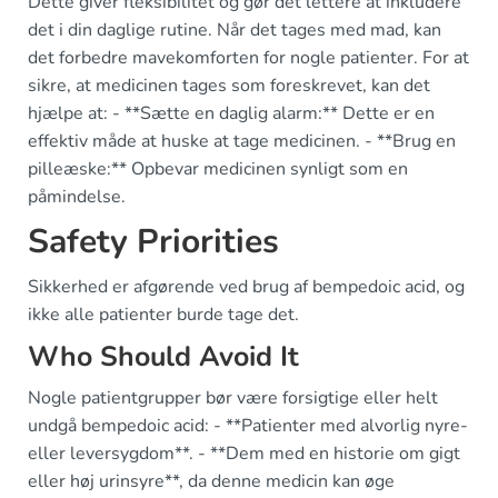
Dette giver fleksibilitet og gør det lettere at inkludere
det i din daglige rutine. Når det tages med mad, kan
det forbedre mavekomforten for nogle patienter. For at
sikre, at medicinen tages som foreskrevet, kan det
hjælpe at: - **Sætte en daglig alarm:** Dette er en
effektiv måde at huske at tage medicinen. - **Brug en
pilleæske:** Opbevar medicinen synligt som en
påmindelse.
Safety Priorities
Sikkerhed er afgørende ved brug af bempedoic acid, og
ikke alle patienter burde tage det.
Who Should Avoid It
Nogle patientgrupper bør være forsigtige eller helt
undgå bempedoic acid: - **Patienter med alvorlig nyre-
eller leversygdom**. - **Dem med en historie om gigt
eller høj urinsyre**, da denne medicin kan øge