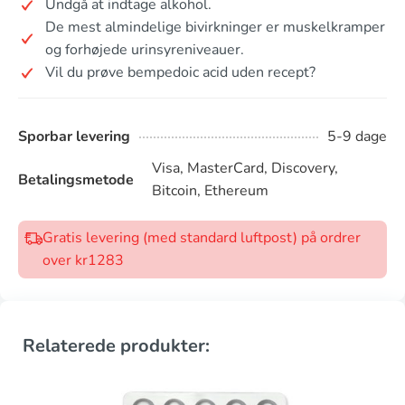
Undgå at indtage alkohol.
De mest almindelige bivirkninger er muskelkramper
og forhøjede urinsyreniveauer.
Vil du prøve bempedoic acid uden recept?
Sporbar levering
5-9 dage
Visa, MasterCard, Discovery,
Betalingsmetode
Bitcoin, Ethereum
Gratis levering (med standard luftpost) på ordrer
over kr1283
Relaterede produkter: