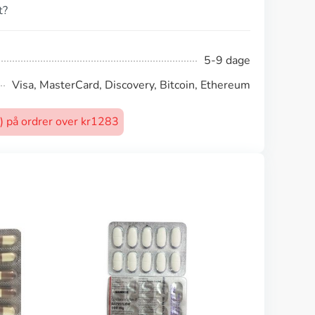
t?
5-9 dage
Visa, MasterCard, Discovery, Bitcoin, Ethereum
t) på ordrer over kr1283
Metronidazol