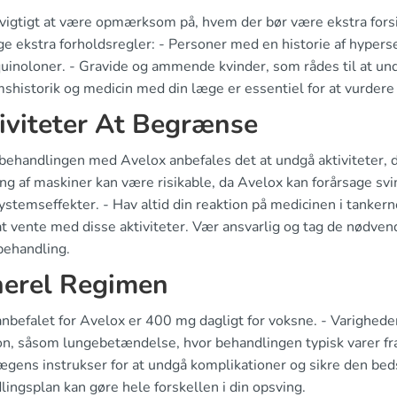
 vigtigt at være opmærksom på, hvem der bør være ekstra for
ge ekstra forholdsregler: - Personer med en historie af hyperse
quinoloner. - Gravide og ammende kvinder, som rådes til at un
historik og medicin med din læge er essentiel for at vurdere 
iviteter At Begrænse
behandlingen med Avelox anbefales det at undgå aktiviteter, 
ing af maskiner kan være risikable, da Avelox kan forårsage s
stemseffekter. - Hav altid din reaktion på medicinen i tankern
t vente med disse aktiviteter. Vær ansvarlig og tag de nødven
behandling.
erel Regimen
nbefalet for Avelox er 400 mg dagligt for voksne. - Varighede
on, såsom lungebetændelse, hvor behandlingen typisk varer fra 7
ægens instrukser for at undgå komplikationer og sikre den bed
ingsplan kan gøre hele forskellen i din opsving.