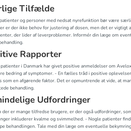
lige Tilfælde
patienter og personer med nedsat nyrefunktion bør være sær
er er der ikke behov for justering af dosen, men det er vigtigt
ienter, der lider af leverproblemer. Informér din læge om event
behandling.
itive Rapporter
atienter i Danmark har givet positive anmeldelser om Avelox's
re bedring af symptomer. - En fælles tråd i positive oplevelse
 som en afgørende faktor. Det er opmuntrende at vide, at man
tede behandling.
indelige Udfordringer
der er mange tilfredse brugere, er der også udfordringer, som
inger inkluderer kvalme og svimmelhed. - Nogle patienter finde
ppe behandlingen. Tale med din læge om eventuelle bekymringer,