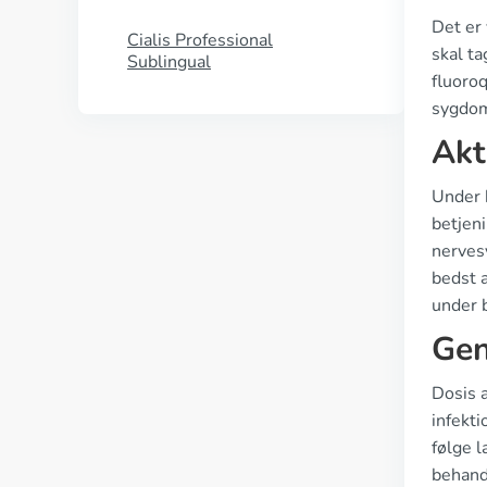
Det er
Cialis Professional
skal ta
Sublingual
fluoro
sygdoms
Akt
Under 
betjen
nervesy
bedst a
under 
Gen
Dosis a
infekti
følge l
behandl