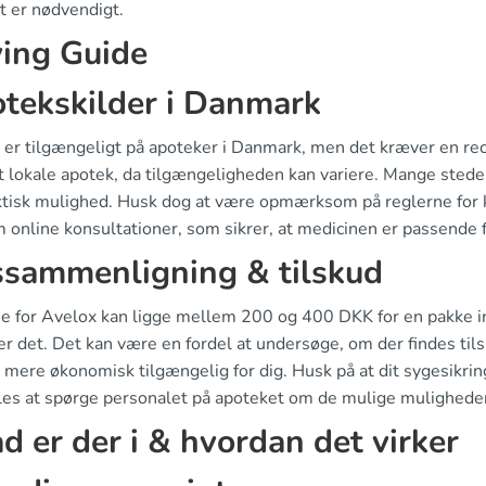
t er nødvendigt.
ing Guide
tekskilder i Danmark
er tilgængeligt på apoteker i Danmark, men det kræver en recep
t lokale apotek, da tilgængeligheden kan variere. Mange steder
ktisk mulighed. Husk dog at være opmærksom på reglerne for kø
 online konsultationer, som sikrer, at medicinen er passende f
ssammenligning & tilskud
ne for Avelox kan ligge mellem 200 og 400 DKK for en pakke in
er det. Det kan være en fordel at undersøge, om der findes til
 mere økonomisk tilgængelig for dig. Husk på at dit sygesikri
es at spørge personalet på apoteket om de mulige muligheder f
d er der i & hvordan det virker