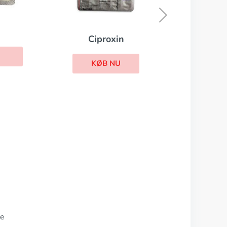
KØB NU
oxin
 NU
re