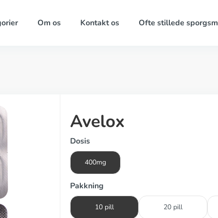
orier
Om os
Kontakt os
Ofte stillede sporgsm
Avelox
Dosis
400mg
Pakkning
10 pill
20 pill