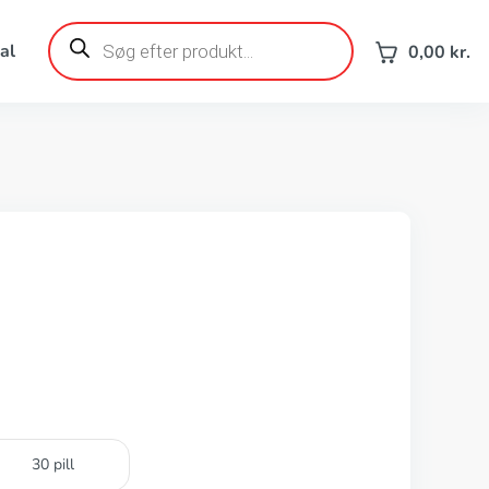
Products
search
al
0,00
kr.
30 pill