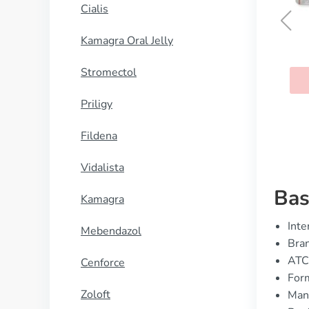
Cialis
Kamagra Oral Jelly
Augmentin
Stromectol
KØB NU
Priligy
Fildena
Vidalista
Bas
Kamagra
Inte
Mebendazol
Bran
ATC
Cenforce
For
Zoloft
Manu