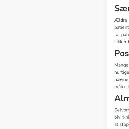
Sær
Ældre 
patient
for pat
sikker 
Pos
Mange p
hurtige
nævnes
målret
Alm
Selvom 
bivirkn
at sto