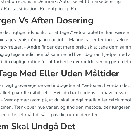
stration status in Denmark: Autoriseret til markedsføring
/ Rx classification: Receptpligtig (Rx)
gen Vs Aften Dosering
e det rigtige tidspunkt for at tage Avelox tabletter kan være en
ox tages typisk én gang dagligt. - Mange patienter foretrække
rstyrrelser. - Andre finder det mere praktisk at tage dem sa
ng og tage medicinen på samme tid hver dag kan hjælpe med at h
 i din daglige rutine for at forbedre overholdelsen og gøre de
Tage Med Eller Uden Måltider
n vigtig overvejelse ved indtagelse af Avelox er, hvordan det
ilket giver fleksibilitet. - Hvis du har tendens til mavebesvær
. - Vær opmærksom på, at du skal undgå mælk eller calciumhol
cinen. Tænk over nye vaner, og find den metode, der fungerer 
en efter et måltid, så tilpas din rutine derefter.
m Skal Undgå Det