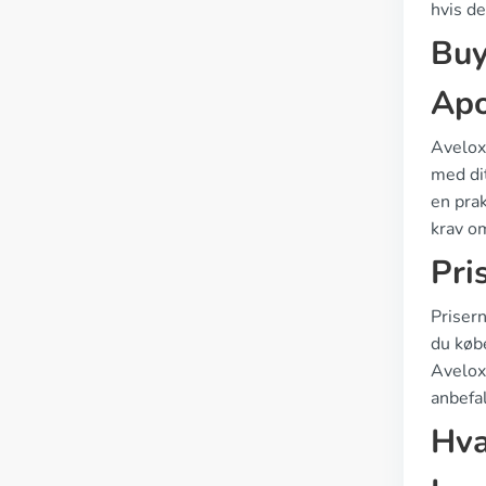
hvis de
Buy
Apo
Avelox 
med di
en pra
krav om
Pri
Priser
du køb
Avelox
anbefal
Hva