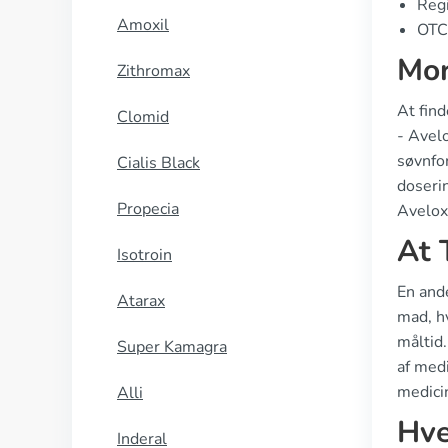
Regi
Amoxil
OTC 
Mor
Zithromax
At find
Clomid
- Avel
søvnfo
Cialis Black
doseri
Propecia
Avelox
At 
Isotroin
En ande
Atarax
mad, hv
måltid
Super Kamagra
af medi
medicin
Alli
Hve
Inderal