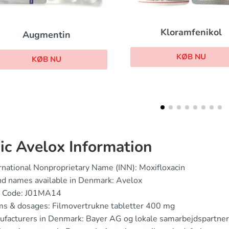
Kloramfenikol
Cipr
KØB NU
KØB
ic Avelox Information
rnational Nonproprietary Name (INN): Moxifloxacin
d names available in Denmark: Avelox
 Code: J01MA14
ms & dosages: Filmovertrukne tabletter 400 mg
facturers in Denmark: Bayer AG og lokale samarbejdspartne