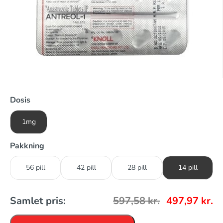
Dosis
1mg
Pakkning
56 pill
42 pill
28 pill
14 pill
Samlet pris:
597,58
kr.
497,97
kr.