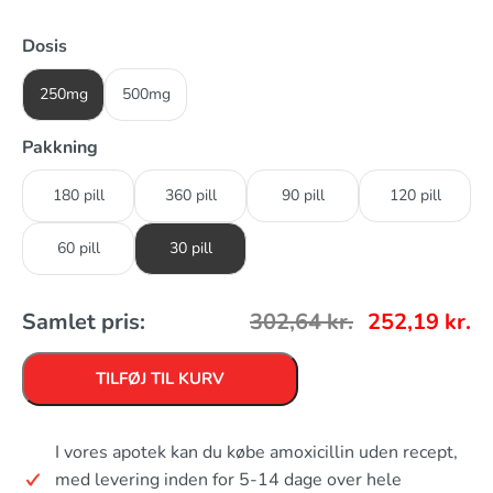
Dosis
250mg
500mg
Pakkning
180 pill
360 pill
90 pill
120 pill
60 pill
30 pill
Samlet pris:
302,64
kr.
252,19
kr.
TILFØJ TIL KURV
I vores apotek kan du købe amoxicillin uden recept,
med levering inden for 5-14 dage over hele